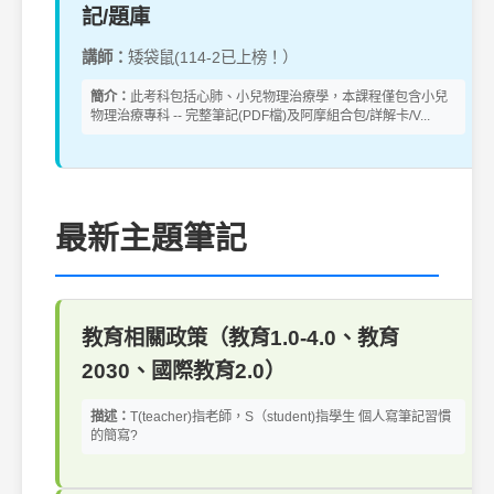
記/題庫
講師：
矮袋鼠(114-2已上榜！）
簡介：
此考科包括心肺、小兒物理治療學，本課程僅包含小兒
物理治療專科 -- 完整筆記(PDF檔)及阿摩組合包/詳解卡/V...
最新主題筆記
教育相關政策（教育1.0-4.0、教育
2030、國際教育2.0）
描述：
T(teacher)指老師，S（student)指學生 個人寫筆記習慣
的簡寫?