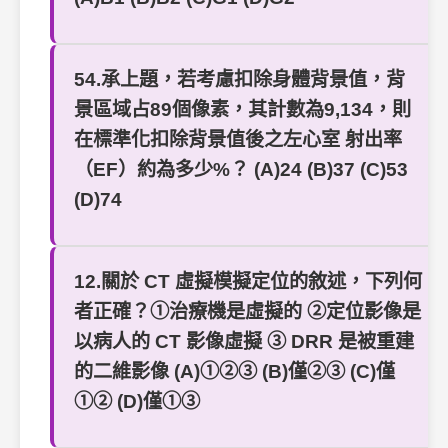
54.承上題，若考慮扣除身體背景值，背
景區域占89個像素，其計數為9,134，則
在標準化扣除背景值後之左心室 射出率
（EF）約為多少%？ (A)24 (B)37 (C)53
(D)74
12.關於 CT 虛擬模擬定位的敘述，下列何
者正確？①治療機是虛擬的 ②定位影像是
以病人的 CT 影像虛擬 ③ DRR 是被重建
的二維影像 (A)①②③ (B)僅②③ (C)僅
①② (D)僅①③