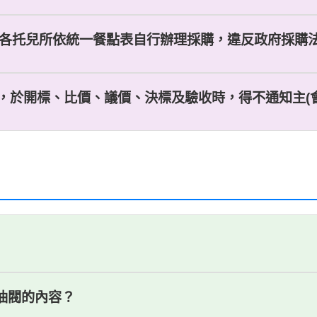
由各托兒所依統一餐點表自行辦理採購，違反政府採購法第1
，於開標、比價、議價、決標及驗收時，得不通知主(會)
燃油閥的內容？