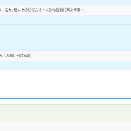
還有2種以上的記憶方法，來教你輕鬆記英文單字，...
表示考題比例越高呦)