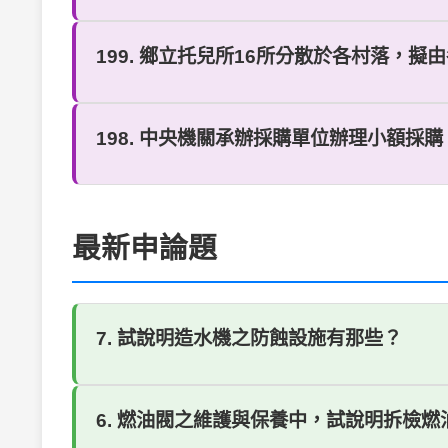
199. 鄉立托兒所16所分散於各村落，擬
198. 中央機關承辦採購單位辦理小額採購
最新申論題
7. 試說明造水機之防蝕設施有那些？
6. 燃油閥之維護與保養中，試說明拆檢