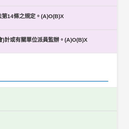
4條之規定。(A)O(B)X
計或有關單位派員監辦。(A)O(B)X