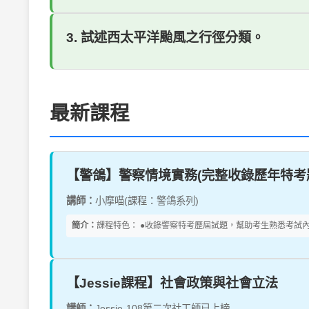
3. 試述西太平洋颱風之行徑分類。
最新課程
【警鴿】警察情境實務(完整收錄歷年特考題、
講師：
小摩喵(課程：警鴿系列)
簡介：
課程特色： ●收錄警察特考歷屆試題，幫助考生熟悉考試內
【Jessie課程】社會政策與社會立法
講師：
Jessie-108第二次社工師已上榜