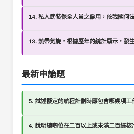
14. 私人武裝保全人員之僱用，依我國何法規？ 
13. 熱帶氣旋，根據歷年的統計顯示，發生的
最新申論題
5. 試述擬定的航程計劃時應包含哪幾項
4. 說明總噸位在二百以上或未滿二百經