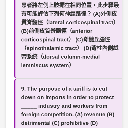
患者將左側上肢擺在相同位置，此步驟最
有可能評估下列何神經路徑？ (A)外側皮
質脊髓徑（lateral corticospinal tract）
(B)前側皮質脊髓徑（anterior
corticospinal tract） (C)脊髓丘腦徑
（spinothalamic tract） (D)背柱內側絨
帶系統（dorsal column-medial
lemniscus system）
9. The purpose of a tariff is to cut
down on imports in order to protect
_____ industry and workers from
foreign competition. (A) revenue (B)
detrimental (C) prohibitive (D)