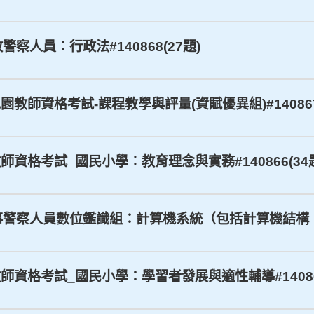
政警察人員：行政法#140868(27題)
兒園教師資格考試-課程教學與評量(資賦優異組)#140867
教師資格考試_國民小學︰教育理念與實務#140866(34
_刑事警察人員數位鑑識組：計算機系統（包括計算機結構、作
園教師資格考試_國民小學：學習者發展與適性輔導#140864