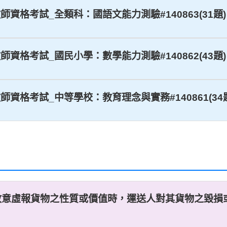
教師資格考試_全類科：國語文能力測驗#140863(31題)
教師資格考試_國民小學：數學能力測驗#140862(43題)
教師資格考試_中等學校：教育理念與實務#140861(34
故意虛報貨物之性質或價值時，運送人對其貨物之毀損或減