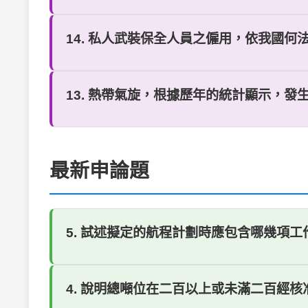
14. 私人武裝保全人員之僱用，依我國何法規？ 
13. 熱帶氣旋，根據歷年的統計顯示，發生的
最新申論題
5. 試述擬定的航程計劃時應包含哪幾項
4. 說明總噸位在二百以上或未滿二百經