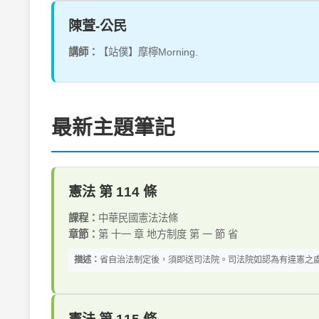
陳萱-公民
講師：
【站僕】摩檸Morning.
最新主題筆記
憲法 第 114 條
課程：
中華民國憲法法條
章節：
第 十一 章 地方制度 第 一 節 省
描述：
省自治法制定後，須即送司法院。司法院如認為有違憲之