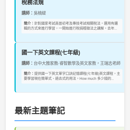
稅務法規
講師：
吳楠緹
簡介：
針對國家考試高普初考及專技考試相關稅法，運用有邏
輯的方式來進行學習，一開始進行稅捐稽徵法之講解，去年...
國一下英文課程(七年級)
講師：
台中大雅家教-睿智數學及英文家教，王瑞志老師
簡介：
提供國一下英文單字口訣記憶課程(七年級)英文課程，主
要學習現在簡單式、過去式的用法，How much 多少錢的...
最新主題筆記