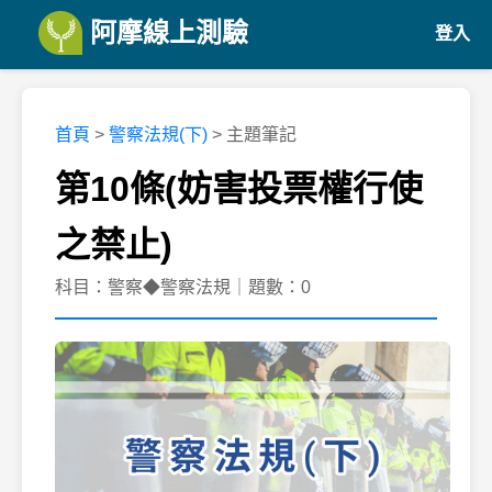
阿摩線上測驗
登入
首頁
>
警察法規(下)
> 主題筆記
第10條(妨害投票權行使
之禁止)
科目：警察◆警察法規｜題數：0