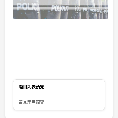
第
止
題目列表預覽
暫無題目預覽