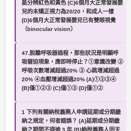
能分辨紅色和黃色 (C)6個月大正常發展嬰
兒的未矯正視力為20/20，和成人一樣
(D)6個月大正常發展嬰兒已有雙眼視覺
（binocular vision）
47.脫離呼吸器過程，那些狀況是明顯呼
吸窘迫現象，應即時停止？①意識改變 ②
呼吸次數增減超過20% ③ 心跳增減超過
20% ④血壓增減超過20% (A)①②③④
(B)僅①②③ (C)僅①③ (D)僅①②
1 下列有關納稅義務人申請延期或分期繳
納之規定，何者錯誤？ (A)延期或分期繳
納之期間不得逾 3 年 (B)納稅義務人因天