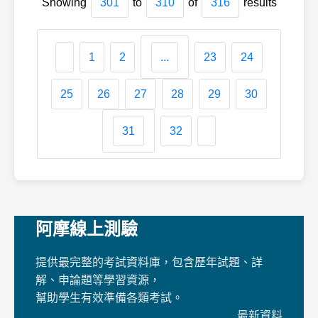
Showing
301
to
310
of
316
results
1
2
...
23
24
25
26
27
28
29
30
31
32
阿摩線上測驗
提供最完整的考試資料庫，包含歷年試題、詳
解、申論題等學習資源，
幫助學生有效準備各類考試。
最新資料