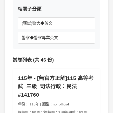
相關子分類
(甄試)警大◆英文
警察◆警察專業英文
試卷列表 (共 46 份)
115年 - [無官方正解]115 高等考
試_三級_司法行政：民法
#141760
年份：
115年 |
類型：
no_official
選擇題：50 題
非選擇題：3 題
總題數：53 題