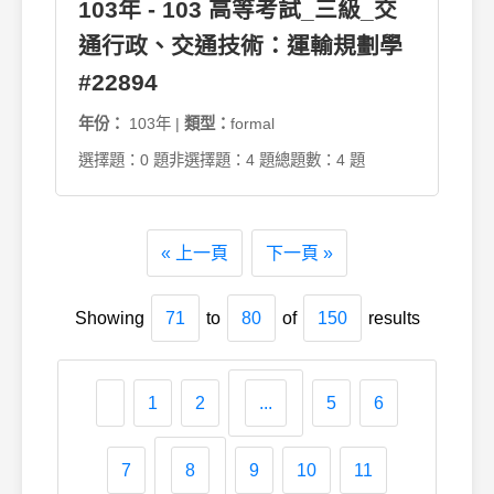
103年 - 103 高等考試_三級_交
通行政、交通技術：運輸規劃學
#22894
年份：
103年 |
類型：
formal
選擇題：0 題
非選擇題：4 題
總題數：4 題
« 上一頁
下一頁 »
Showing
71
to
80
of
150
results
1
2
...
5
6
7
8
9
10
11