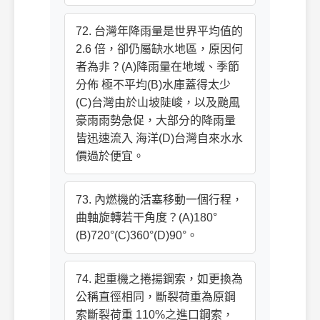
72. 台灣年降雨量是世界平均值的
2.6 倍，卻仍屬缺水地區，原因何
者為非？(A)降雨量在地域、季節
分佈 極不平均(B)水庫蓋得太少
(C)台灣由於山坡陡峻，以及颱風
豪雨雨勢急促，大部分的降雨量
皆迅速流入 海洋(D)台灣自來水水
價過於便宜。
73. 內燃機的活塞移動一個行程，
曲軸旋轉若干角度？(A)180°
(B)720°(C)360°(D)90°。
74. 起重機之捲揚鋼索，如更換為
公稱直徑相同，斷裂荷重為原鋼
索斷裂荷重 110%之進口鋼索，