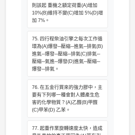
則該起 重機之額定荷重(A)增加
10%(B)維持不變(C)增加 5%(D)增
加 7%。
75. 四行程柴油引擎之每次工作循
環為(A)爆發─壓縮─進氣─排氣(B)
進氣─爆發─壓縮─排氣(C)排氣─
壓縮─氣進─爆發(D)進氣─壓縮─
爆發─排氣。
76. 在五金行買來的強力膠中，主
要有下列哪一種會對人體產生危
害的化學物質？(A)乙醛(B)甲醛
(C)甲苯(D) 乙苯。
77. 起重作業旋轉速度太快，造成