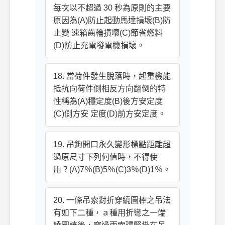
每次以不超過 30 秒為原則的主要
原因為(A)防止起動馬達損壞(B)防
止變 速箱齒輪損壞(C)節省燃料
(D)防止充電發電機損壞。
18. 當荷件發生脫落時，起重機能
抵抗向荷件側相反方向翻倒的特
性稱為(A)穩定度(B)後方安定度
(C)側方安 定度(D)前方安定度。
19. 吊鉤開口永久變形標點距離超
過原尺寸下列何值時，不得使
用？(A)7％(B)5％(C)3％(D)1％。
20. 一條吊索對折穿繞圓棒之吊法
有如下二種，ａ種用折彎之一端