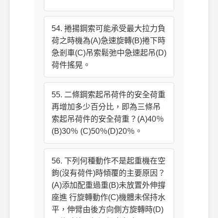
54. 捲揚鋼索可能承受最大拉力負
荷之時機為(A)急速旋轉(B)捲下時
急剎車(C)吊索鬆弛中急速起吊(D)
荷件搖晃。
55. 二條鋼索起吊荷件的安全荷重
再增加多少百分比，即為三條吊
索起吊荷件的安全荷重？(A)40％
(B)30％ (C)50％(D)20％。
56. 下列何種動作不是起重機在空
鉤(沒有荷件)時傾覆的主要原因？
(A)添加配重過重(B)未放置外伸撐
座進 行旋轉動作(C)機體未保持水
平，伸臂由後方向側方旋轉時(D)