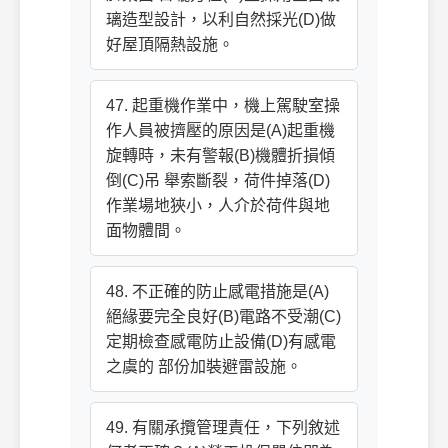
璃造型設計，以利自然採光(D)做
好屋頂隔熱設施。
47. 起重機作業中，機上駕駛室操
作人員被擠壓的原因是(A)起重機
旋轉時，未有警報(B)機體折損傾
倒(C)吊 舉索斷裂，荷件掉落(D)
作業場地狹小，人介於荷件與地
面物體間。
48. 不正確的防止感電措施是(A)
絕緣要完全良好(B)電路不受潮(C)
定期檢查感電防止設備(D)有感電
之虞的 部份加裝避雷設施。
49. 有關承攬管理責任，下列敘述