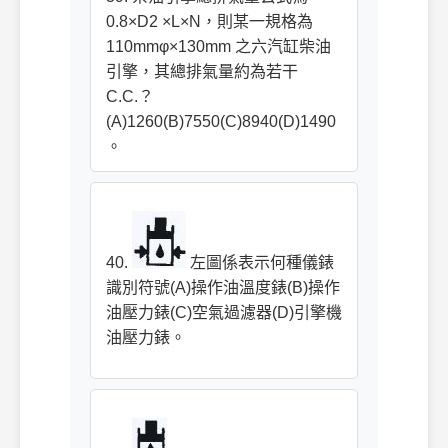
0.8×D2 ×L×N，則某一規格為
110mmφ×130mm 之六汽缸柴油
引擎，其總排氣量約為若干
C.C.？
(A)1260(B)7550(C)8940(D)1490
。
40.
左圖係表示何種儀錶
識別符號(A)操作油溫度錶(B)操作
油壓力錶(C)空氣過濾器(D)引擎機
油壓力錶。