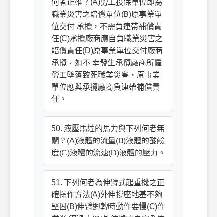
何者正確？(A)勞工投保單位即為
職業災害之賠償單位(B)原事業單
位交付 承攬，不需負連帶補償責
任(C)承攬廠商應自負職業災害之
賠償責任(D)原事業單位交付廠商
承攬，如不 幸發生承攬廠商所僱
勞工墜落致死職業災害，原事業
單位應與承攬廠商負連帶補償責
任。
50. 液壓馬達的馬力與下列何者無
關？(A)液體的流量(B)液體的酸鹼
度(C)液體的流速(D)液體的壓力。
51. 下列何者為伸臂式起重機之正
確操作方法(A)外伸撐座地基不夠
堅固(B)伸臂迴轉時動作要慢(C)作