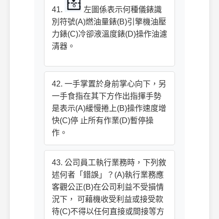
41.
左圖係表示何種儀錶識
別符號(A)燃油量錶(B)引擎機油壓
力錶(C)冷卻液溫度錶(D)操作油濾
清器。
42. 一手掌置於身前掌心向下，另
一手食指在其下方作出指揮手勢
是表示(A)緩慢捲上(B)操作速度增
快(C)停 止所有作業(D)暫停操
作。
43. 公司員工執行業務時，下列敘
述何者「錯誤」？(A)執行業務應
客觀公正(B)在公司利益不受損情
況下， 可藉機收受利益或接受款
待(C)不得以任何直接或間接等方