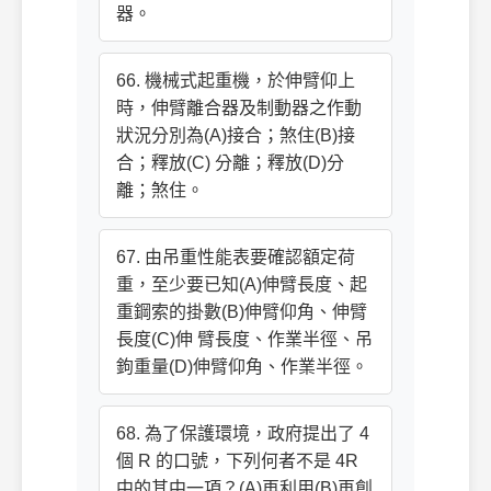
器。
66. 機械式起重機，於伸臂仰上
時，伸臂離合器及制動器之作動
狀況分別為(A)接合；煞住(B)接
合；釋放(C) 分離；釋放(D)分
離；煞住。
67. 由吊重性能表要確認額定荷
重，至少要已知(A)伸臂長度、起
重鋼索的掛數(B)伸臂仰角、伸臂
長度(C)伸 臂長度、作業半徑、吊
鉤重量(D)伸臂仰角、作業半徑。
68. 為了保護環境，政府提出了 4
個 R 的口號，下列何者不是 4R
中的其中一項？(A)再利用(B)再創