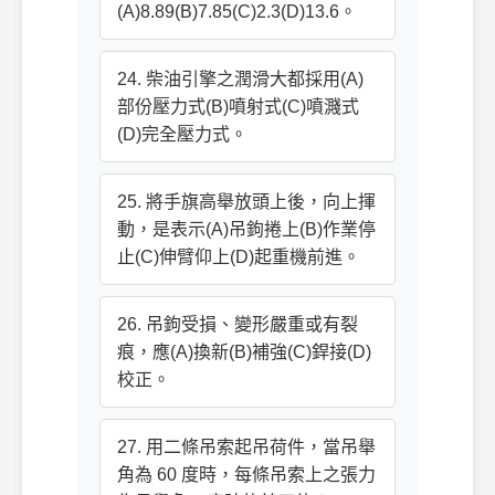
(A)8.89(B)7.85(C)2.3(D)13.6。
24. 柴油引擎之潤滑大都採用(A)
部份壓力式(B)噴射式(C)噴濺式
(D)完全壓力式。
25. 將手旗高舉放頭上後，向上揮
動，是表示(A)吊鉤捲上(B)作業停
止(C)伸臂仰上(D)起重機前進。
26. 吊鉤受損、變形嚴重或有裂
痕，應(A)換新(B)補強(C)銲接(D)
校正。
27. 用二條吊索起吊荷件，當吊舉
角為 60 度時，每條吊索上之張力