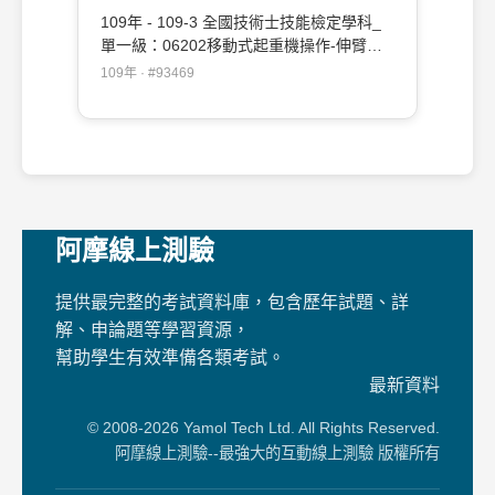
109年 - 109-3 全國技術士技能檢定學科_
單一級：06202移動式起重機操作-伸臂不
伸縮#93469
109年 · #93469
阿摩線上測驗
提供最完整的考試資料庫，包含歷年試題、詳
解、申論題等學習資源，
幫助學生有效準備各類考試。
最新資料
© 2008-2026 Yamol Tech Ltd. All Rights Reserved.
阿摩線上測驗--最強大的互動線上測驗 版權所有