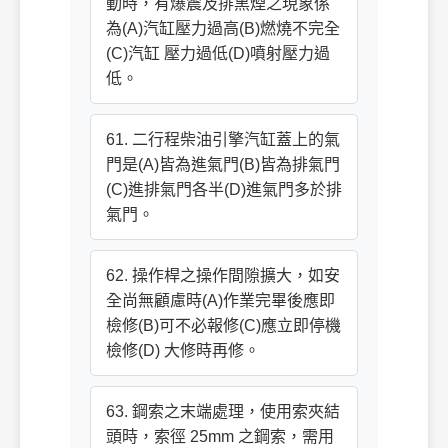
動時，有爆震及排黑煙之現象係
為(A)汽缸壓力過高(B)燃燒不完全
(C)汽缸 壓力過低(D)噴射壓力過
低。
61. 二行程柴油引擎汽缸蓋上的氣
門是(A)皆為進氣門(B)皆為排氣門
(C)進排氣門各半(D)進氣門多於排
氣門。
62. 操作桿之操作間隙擴大，如安
全尚無顧慮時(A)作業完畢後應即
檢修(B)可不必報修(C)應立即停機
檢修(D) 大修時再修。
63. 鋼索之末端處理，使用索夾結
頭時，索徑 25mm 之鋼索，需用