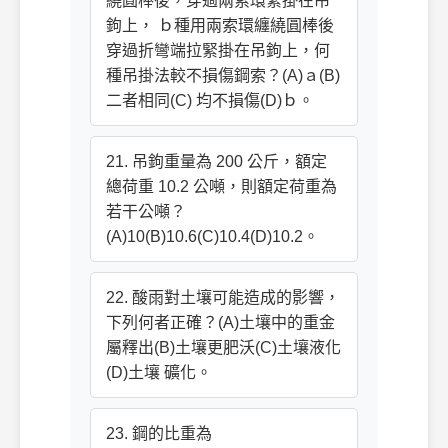
繞圓棒後，穿過兩索環緊掛在吊
鉤上， ｂ種用兩索環纏繞圓棒後
穿過折彎端拉緊掛在吊鉤上，何
種吊掛法較不損傷鋼索？(A)ａ(B)
二者相同(C) 均不損傷(D)ｂ。
21. 吊鉤重量為 200 公斤，額定
總荷重 10.2 公噸，則額定荷重為
若干公噸？
(A)10(B)10.6(C)10.4(D)10.2。
22. 酸雨對土壤可能造成的影響，
下列何者正確？(A)土壤中的重金
屬釋出(B)土壤更肥沃(C)土壤液化
(D)土壤 礦化。
23. 鋼的比重為