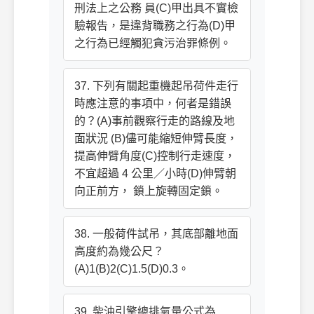
刑法上之公務 員(C)甲出具不實檢
驗報告，是違背職務之行為(D)甲
之行為已經觸犯貪污治罪條例。
37. 下列有關起重機起吊荷件走行
時應注意的事項中，何者是錯誤
的？(A)事前觀察行走的路線及地
面狀況 (B)儘可能縮短伸臂長度，
提高伸臂角度(C)控制行走速度，
不宜超過 4 公里／小時(D)伸臂朝
向正前方， 鎖上旋轉固定鎖。
38. 一般荷件試吊，其底部離地面
高度約為幾公尺？
(A)1(B)2(C)1.5(D)0.3。
39. 柴油引擎總排氣量公式為