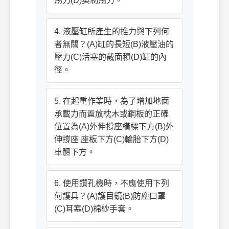
馬力(D)英制馬力。
4. 液壓缸所產生的推力與下列何
者無關？(A)缸的長短(B)液壓油的
壓力(C)活塞的截面積(D)缸的內
徑。
5. 在起重作業時，為了增加地面
承載力而置放枕木或鋼板的正確
位置為(A)外伸撐座橫樑下方(B)外
伸撐座 座板下方(C)輪胎下方(D)
車體下方。
6. 使用鑽孔機時，不應使用下列
何護具？(A)護目鏡(B)防塵口罩
(C)耳塞(D)棉紗手套。