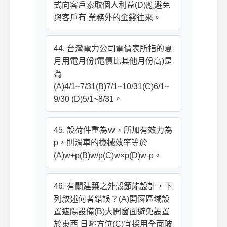
式向客戶索取個人利益(D)應避免
與客戶有 業務外的金錢往來。
44. 台灣電力公司電價表所指的夏
月用電月份(電價比其他月份高)是
為
(A)4/1~7/31(B)7/1~10/31(C)6/1~
9/30 (D)5/1~8/31。
45. 設荷件重為ｗ，所加有效力為
p，則滑車的機械效率等於
(A)w+p(B)w/p(C)w×p(D)w-p。
46. 有關建築之外殼節能設計，下
列敘述何者錯誤？(A)開窗區域設
置遮陽設備(B)大開窗面避免設置
於東西 日曬方位(C)宜採用全面玻