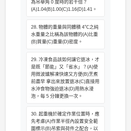
為吊舉角 0 度時的若干倍？
(A)1.04(B)1.00(C)1.16(D)1.41。
28. 物體的重量與同體積 4℃之純
水重量之比稱為該物體的(A)比重
(B)質量(C)重量(D)密度。
29. 冷凍食品該如何讓它退冰，才
是既「節能」又「省水」？(A)使
用微波爐解凍快速又方便(B)烹煮
前盡早 拿出來放置退冰(C)直接用
水沖食物強迫退冰(D)用熱水浸
泡，每 5 分鐘更換一次。
30. 起重機於確定作業位置時，應
先考慮(A)作業半徑內設置安全範
圍標示(B)吊索與荷件之配合，以