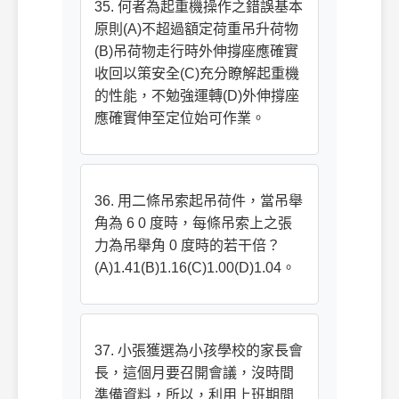
35. 何者為起重機操作之錯誤基本
原則(A)不超過額定荷重吊升荷物
(B)吊荷物走行時外伸撐座應確實
收回以策安全(C)充分瞭解起重機
的性能，不勉強運轉(D)外伸撐座
應確實伸至定位始可作業。
36. 用二條吊索起吊荷件，當吊舉
角為 6 0 度時，每條吊索上之張
力為吊舉角 0 度時的若干倍？
(A)1.41(B)1.16(C)1.00(D)1.04。
37. 小張獲選為小孩學校的家長會
長，這個月要召開會議，沒時間
準備資料，所以，利用上班期間