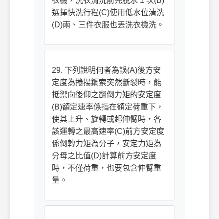
衣機，洗衣清洗前先脫水 1 次(B)
選擇快洗行程(C)使用低水位清洗
(D)兩、三件衣服也丟洗衣機洗。
29. 下列說明何者為誤(A)後方安
定度為捲揚鋼索突然斷裂時，能
抵禦向後仰之翻倒力矩的安定度
(B)額定速率係指在額定荷重下，
使其上升、旋轉或起伸臂時，各
該運轉之最高速率(C)前方安定度
係倒轉力矩為分子，安定力矩為
分母之比值(D)計算前方安定度
時，不僅荷重，也要包含伸臂重
量。