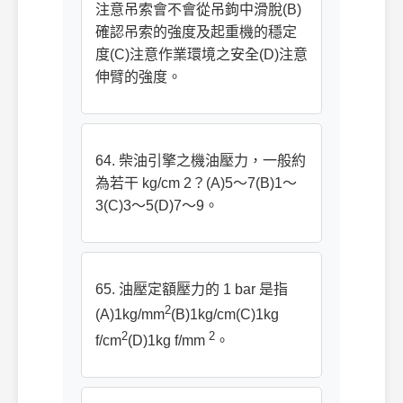
注意吊索會不會從吊鉤中滑脫(B)
確認吊索的強度及起重機的穩定
度(C)注意作業環境之安全(D)注意
伸臂的強度。
64. 柴油引擎之機油壓力，一般約
為若干 kg/cm 2？(A)5～7(B)1～
3(C)3～5(D)7～9。
65. 油壓定額壓力的 1 bar 是指
2
(A)1kg/mm
(B)1kg/cm(C)1kg
2
2
f/cm
(D)1kg f/mm
。