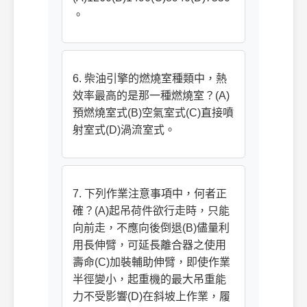
。
6. 柴油引擎的燃燒室種類中，熱
效率最高的是那一種燃燒室？(A)
預燃燒室式(B)空氣室式(C)直接噴
射室式(D)渦流室式。
7. 下列作業注意事項中，何者正
確？(A)起吊荷件欲行走時，只能
向前走，不應向後倒退(B)儘量利
用長伸臂，可延長離合器之使用
壽命(C)加裝輔助伸臂，即使作業
半徑變小，起重機的最大吊重能
力不受影響(D)在斜坡上作業，履