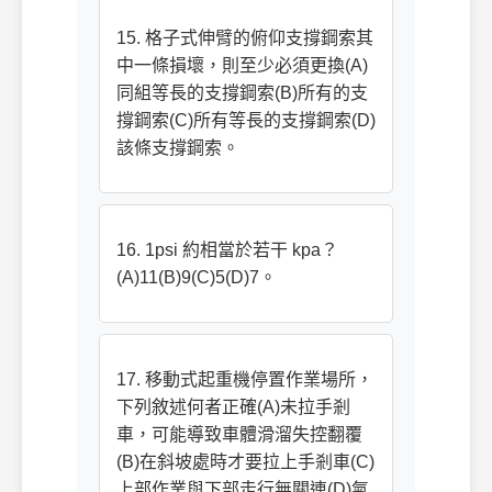
15. 格子式伸臂的俯仰支撐鋼索其
中一條損壞，則至少必須更換(A)
同組等長的支撐鋼索(B)所有的支
撐鋼索(C)所有等長的支撐鋼索(D)
該條支撐鋼索。
16. 1psi 約相當於若干 kpa？
(A)11(B)9(C)5(D)7。
17. 移動式起重機停置作業場所，
下列敘述何者正確(A)未拉手剎
車，可能導致車體滑溜失控翻覆
(B)在斜坡處時才要拉上手剎車(C)
上部作業與下部走行無關連(D)氣