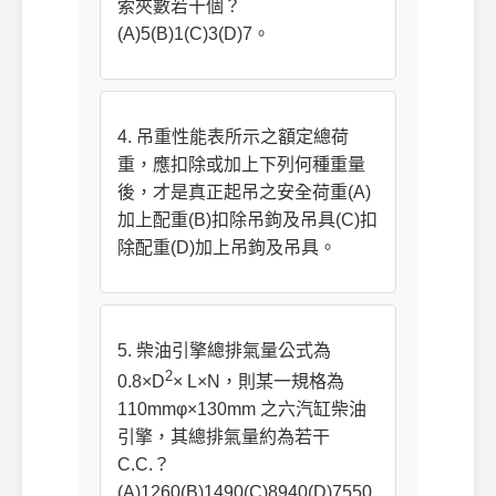
索夾數若干個？
(A)5(B)1(C)3(D)7。
4. 吊重性能表所示之額定總荷
重，應扣除或加上下列何種重量
後，才是真正起吊之安全荷重(A)
加上配重(B)扣除吊鉤及吊具(C)扣
除配重(D)加上吊鉤及吊具。
5. 柴油引擎總排氣量公式為
2
0.8×D
× L×N，則某一規格為
110mmφ×130mm 之六汽缸柴油
引擎，其總排氣量約為若干
C.C.？
(A)1260(B)1490(C)8940(D)7550