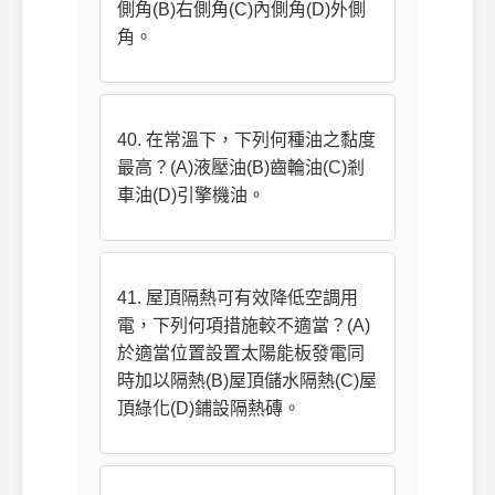
側角(B)右側角(C)內側角(D)外側
角。
40. 在常溫下，下列何種油之黏度
最高？(A)液壓油(B)齒輪油(C)剎
車油(D)引擎機油。
41. 屋頂隔熱可有效降低空調用
電，下列何項措施較不適當？(A)
於適當位置設置太陽能板發電同
時加以隔熱(B)屋頂儲水隔熱(C)屋
頂綠化(D)鋪設隔熱磚。