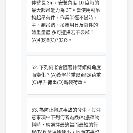
伸臂長 3m，安裝角度 10 度時的
最大起吊能力為 3T。當使用副吊
鉤起吊荷件，作業半徑不變時，
主、副吊鉤、吊掛用具及荷件的
總重量最 多可選擇若干公噸？
(A)4(B)6(C)7(D)3。
52. 下列何者會隨著伸臂傾斜角度
而變化？(A)衝擊荷重(B)額定荷重
(C)吊升荷重(D)斷裂荷重。
53. 為防止搬運事故的發生，其注
意事項中下列何者為誤(A)搬運物
料時，應選擇最適當而最短的行
程(B)作業場所狹小，地面不平整