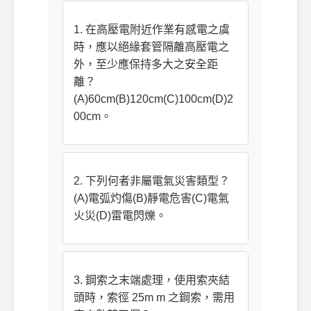
1. 在高壓電附近作業有感電之虞
時，應以絕緣套管隔離高壓電之
外，至少應保持多大之安全距
離？
(A)60cm(B)120cm(C)100cm(D)2
00cm。
2. 下列何者非屬電氣災害類型？
(A)電弧灼傷(B)靜電危害(C)電氣
火災(D)雷電閃爍。
3. 鋼索之末端處理，使用索夾結
頭時，索徑 25m m 之鋼索，需用