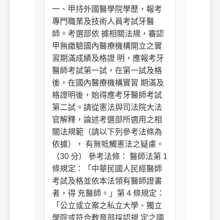
一、甲持外國醫學院學歷，報考
專門職業及技術人員考試牙醫
師。考選部依 據相關法規，審認
甲無繳驗國內醫療機構開立之實
習期滿成績及格證 明，應報考牙
醫師考試第一試，在第一試及格
後，在國內醫療機構實習 期滿及
格證明後，始得應考牙醫師考試
第二試。請從憲法與司法院大法
官解釋，論述考選部所適用之相
關法規範（請以下列參考法條為
依據）， 有無牴觸憲法之疑慮。
（30 分） 參考法條： 醫師法第 1
條規定：「中華民國人民經醫師
考試及格並依本法領有醫師證書
者，得 充醫師。」第 4 條規定：
「公立或立案之私立大學、獨立
學院或符合教育部採認規 定之國