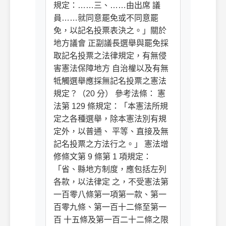
規定：……三、……由出席 議
員……就同意罷免或不同意罷
免，以記名投票表決之。」關於
地方議會 正副議長選舉與罷免採
取記名投票之法律規定，有無侵
害憲法保障地方 自治權以及有無
牴觸選舉應採無記名投票之憲法
規定？（20 分） 參考法條： 憲
法第 129 條規定：「本憲法所規
定之各種選舉，除本憲法別有規
定外，以普通、 平等、直接及無
記名投票之方法行之。」 憲法增
修條文第 9 條第 1 項規定：
「省、縣地方制度，應包括左列
各款，以法律定 之，不受憲法第
一百零八條第一項第一款、第一
百零九條、第一百十二條至第一
百 十五條及第一百二十二條之限