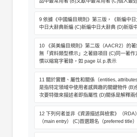
品中最常用者 (B)文獻中最常用者 (C)個人最
9 依據《中國編目規則》第三版，《新編中日大
中日大辭典新編 (C)新編中日大辭典 (D)新
10 《英美編目規則》第二版（AACR2）的著
無「資料類型標示」之著錄項目 (C)同一著
慣以縮寫字著錄，如 page 以 p.表示
11 關於實體、屬性和關係（entities, attribu
是指特定領域中使用者感興趣的關鍵物件 (B
次要特徵來描述者即指屬性 (D)關係是解釋
12 下列何者並非《資源描述與檢索》（RDA）所使
（main entry） (C)首選題名（preferred title）