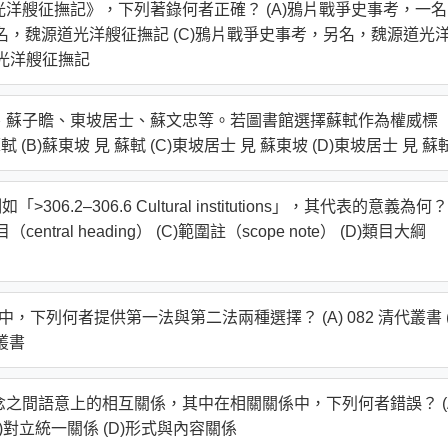
光洋艘征撫記》，下列著錄何者正確？ (A)鴉片戰爭史事考，一
又名，魏源道光洋艘征撫記 (C)鴉片戰爭史事考，另名，魏源道光
道光洋艘征撫記
坡、蘇子瞻、東坡居士、蘇文忠等。若圖書館選擇蘇軾作為權威標
(B)蘇東坡 見 蘇軾 (C)東坡居士 見 蘇東坡 (D)東坡居士 見 蘇
6.2–306.6 Cultural institutions」，其代表的意義為何？
類目（central heading） (C)範圍註（scope note） (D)類目大綱
中，下列何者提供第一法與第二法兩種選擇？ (A) 082 清代叢書 (
譯叢書
念之間語意上的相互關係，其中在相關關係中，下列何者錯誤？ (
)對立統一關係 (D)形式與內容關係