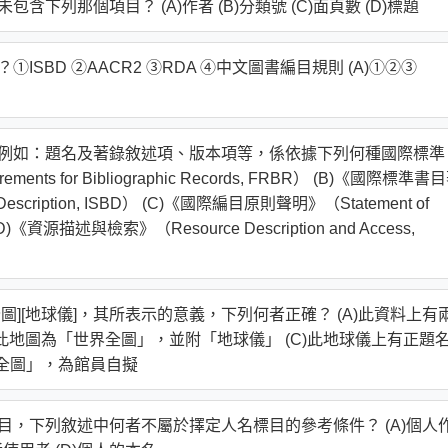
下列那個項目？ (A)作者 (B)分類號 (C)面頁數 (D)標題
SBD ②AACR2 ③RDA ④中文圖書編目規則 (A)①②③
，例如：題名及著錄敘述項、版本項等，係依據下列何種國際標準
ents for Bibliographic Records, FRBR） (B)《國際標準書
phic Description, ISBD） (C)《國際編目原則聲明》（Statement of
ICP） (D)《資源描述與檢索》（Resource Description and Access,
圖][地球儀]，其所表示的意義，下列何者正確？ (A)此資料上有
)此地圖為「世界全圖」，並附「地球儀」 (C)此地球儀上有正題
界全圖」，為館員自擬
目，下列敘述中何者不屬於擇定人名標目的參考條件？ (A)個人