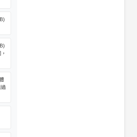
B)
B)
圖，
實體
透過