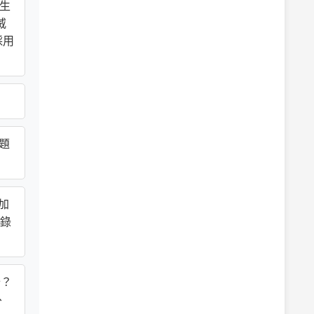
其生
威
採用
主題
附加
著錄
分？
、