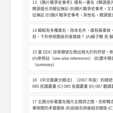
13 《鴉片戰爭史事考》還有一書名《魏源道
魏源道光洋艘征撫記 (B)鴉片戰爭史事考，
征撫記 (D)鴉片戰爭史事考，其他名，魏源
14 蘇軾有多種異名，除本名外，還有蘇東
目，下列參照關係何者錯誤？ (A)蘇子瞻 見 蘇軾 
15 當 DDC 詳表類號左側出現大於的符號，例如「>30
(A)參照註（see-also references） (B)置中
（summary）
16 《中文圖書分類法》（2007 年版）的類號
083 民國叢書 (C) 085 各國叢書 (D) 087 翻
17 主題分析著重在揭示主題詞之間，亦即概
事物間的矛盾關係 (B)前組合與後組合關係 (C