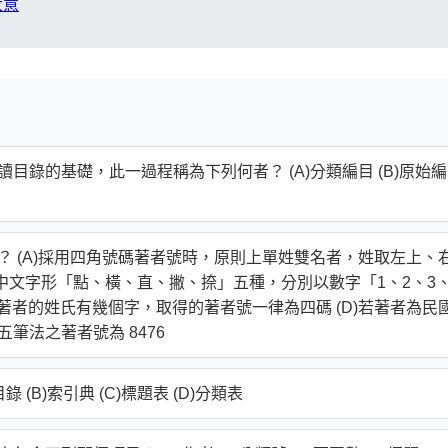
大意
目錄的基礎，此一過程稱為下列何者？ (A)分類編目 (B)原始
？ (A)採用四角號碼著者號時，原則上單姓雙名者，姓取左上、
將中文字形「點、橫、直、撇、捺」五種，分別以數字「1、2、3
論著者的姓氏有幾個字，取得的著者號一律為四碼 (D)若著者為民
筆法之著者號為 8476
(B)索引典 (C)標題表 (D)分類表