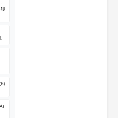
名，
洋艘
軾
B)
A)