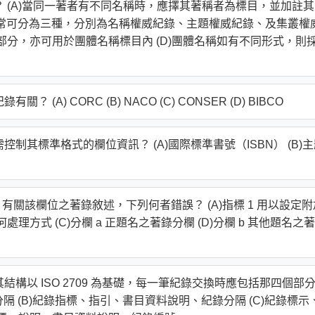
？ (A)當同一著者有不同名稱時，應擇其著稱者為標目，並加註
通常可分為三種，分別為名稱權威紀錄、主題權威紀錄、及集叢權
一部分，亦可用於團體名稱標目內 (D)團體名稱如有不同形式，則
A) CORC (B) NACO (C) CONSER (D) BIBCO
制其標準格式的欄位資訊？ (A)國際標準書號（ISBN） (B)
）
敘述項，有關該欄位之著錄敘述，下列何者錯誤？ (A)指標 1 用以設定
處理方式 (C)分欄 a 正題名之著錄分欄 (D)分欄 b 其他題名之
結構以 ISO 2709 為基礎，每一筆紀錄交換時應包括那四個部
隔 (B)紀錄指標、指引、書目資料說明、紀錄分隔 (C)紀錄標示