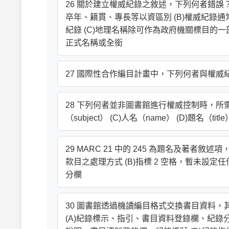
26 關於建立權威紀錄之敘述，下列何者錯誤
卒年、籍貫、專長等以資區別 (B)權威紀錄
紀錄 (C)地理名稱除可作為政府機關標目的
正式名稱或全銜
27 國際性合作編目計畫中，下列何者與權威紀錄有關？ (
28 下列何者並非圖書館進行權威控制時，所需控
（subject） (C)人名（name） (D)題名（title
29 MARC 21 中的 245 為題名及著者
款目之處理方式 (B)指標 2 空格，暫未設定任何
分欄
30 圖書館透過機讀編目格式交換書目資料，其
(A)紀錄標示、指引、書目資料登錄欄、紀錄分