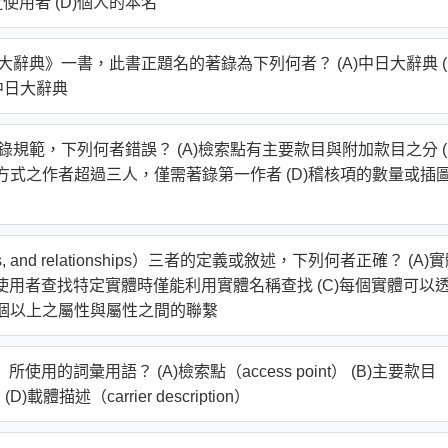
近使用者 (D)個人的本名
辭典》一書，此書正題名的著錄為下列何者？ (A)中日大辭典 (
版中日大辭典
錄規範，下列何者錯誤？ (A)檢索點有主要款目與附加款目之分 (
作方式之作者超過三人，僅需著錄第一作者 (D)稽核項的數量或插
tes, and relationships）三者的定義或敘述，下列何者正確？ (A)
)使用者查找特定實體時僅能利用實體名稱查找 (C)每個實體可以
兩個以上之屬性與屬性之間的聯繫
用的詞彙用語？ (A)檢索點（access point） (B)主要款目
 (D)載體描述（carrier description）