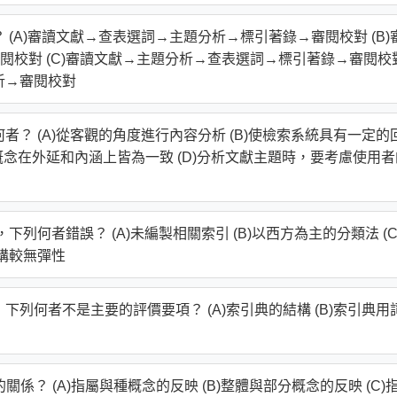
 (A)審讀文獻→查表選詞→主題分析→標引著錄→審閱校對 (B)
閱校對 (C)審讀文獻→主題分析→查表選詞→標引著錄→審閱校
析→審閱校對
者？ (A)從客觀的角度進行內容分析 (B)使檢索系統具有一定的
論述的主題概念在外延和內涵上皆為一致 (D)分析文獻主題時，要考慮使用
下列何者錯誤？ (A)未編製相關索引 (B)以西方為主的分類法 (C
架構較無彈性
下列何者不是主要的評價要項？ (A)索引典的結構 (B)索引典用
所表達的關係？ (A)指屬與種概念的反映 (B)整體與部分概念的反映 (C)