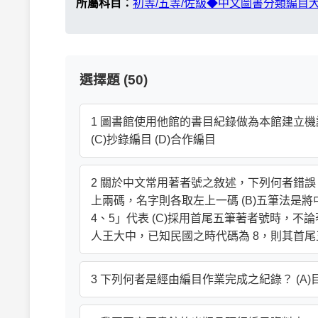
所屬科目：
初等/五等/佐級◆中文圖書分類編目
選擇題 (50)
1 圖書館使用他館的書目紀錄做為本館建立機讀
(C)抄錄編目 (D)合作編目
2 關於中文常用著者號之敘述，下列何者錯誤
上兩碼，名字則各取左上一碼 (B)五筆法是
4、5」代表 (C)採用首尾五筆著者號時，不
人王大中，已知民國之時代碼為 8，則其首尾五
3 下列何者是經由編目作業完成之紀錄？ (A)目錄 