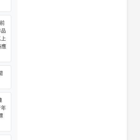
最前
作品
以上
時應
關
連
青年
標