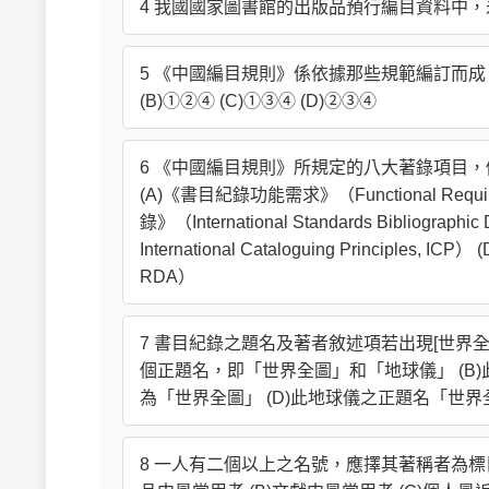
4 我國國家圖書館的出版品預行編目資料中，未包含
5 《中國編目規則》係依據那些規範編訂而成？①I
(B)①②④ (C)①③④ (D)②③④
6 《中國編目規則》所規定的八大著錄項目
(A)《書目紀錄功能需求》（Functional Requirem
錄》（International Standards Bibliogra
International Cataloguing Principles, 
RDA）
7 書目紀錄之題名及著者敘述項若出現[世界全
個正題名，即「世界全圖」和「地球儀」 (B
為「世界全圖」 (D)此地球儀之正題名「世
8 一人有二個以上之名號，應擇其著稱者為標