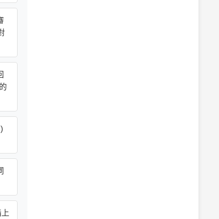
審
對
回
者的
)
詞
指上