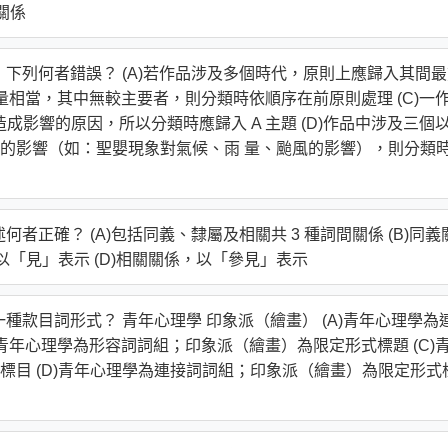
關係
，下列何者錯誤？ (A)若作品涉及多個時代，原則上應歸入其間
份量相當，其中無較主要者，則分類時依順序在前原則處理 (C)一
題是造成影響的原因，所以分類時應歸入 A 主題 (D)作品中涉及三個
的影響（如：聖嬰現象對氣候、雨 量、颱風的影響），則分類
者正確？ (A)包括同義、隸屬及相關共 3 種詞間關係 (B)同義
以「見」表示 (D)相關關係，以「參見」表示
種款目詞形式？ 青年心理學 印象派（繪畫） (A)青年心理學為
)青年心理學為形容詞詞組；印象派（繪畫）為限定形式標題 (C)
標目 (D)青年心理學為連接詞詞組；印象派（繪畫）為限定形式