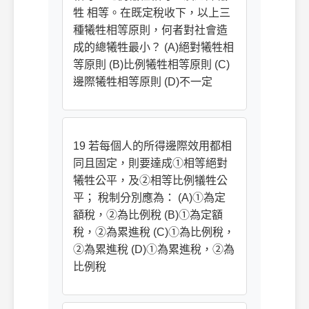
牲 相等。在既定稅收下，以上三
種犧牲相等原則，何者對社會造
成的總犧牲最小？ (A)絕對犧牲相
等原則 (B)比例犧牲相等原則 (C)
邊際犧牲相等原則 (D)不一定
19 若每個人的所得邊際效用都相
同且固定，則要達成①相等絕對
犧牲公平，及②相等比例犠牲公
平； 稅制分別應為： (A)①為定
額稅，②為比例稅 (B)①為定額
稅，②為累進稅 (C)①為比例稅，
②為累進稅 (D)①為累進稅，②為
比例稅