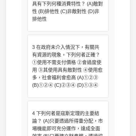
具有下列何種消費特性？ (A)敵對
性 (B)排他性 (C)非敵對性 (D)非
排他性
3 在政府未介入情況下，有關共
有資源的現象，下列何者正確？
①使用不需支付價格 ②會過度使
用 ③其使用具有敵對性 ④使用愈
多，社會福利會愈高 (A)①②③
(B)①②④ (C)②③④ (D)①③④
4 下列何者是寇斯定理的主要結
論？ (A)只要透過所得重分配，市
場機能即可充分運作，達成全面