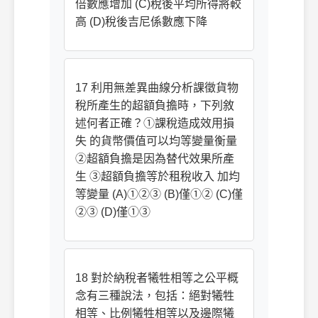
倍數應增加 (C)稅後平均所得將較
高 (D)稅後吉尼係數應下降
17 利用無差異曲線分析課徵貨物
稅所產生的超額負擔時，下列敘
述何者正確？①課稅造成效用損
失 的貨幣價值可以均等變量衡量
②超額負擔是因為替代效果所產
生 ③超額負擔等於租稅收入 加均
等變量 (A)①②③ (B)僅①② (C)僅
②③ (D)僅①③
18 對於納稅者犧牲相等之公平概
念有三種說法，包括：絕對犧牲
相等、比例犧牲相等以及邊際犧