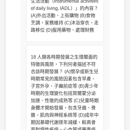
生活活動（instrumental activities
of daily living, IADL）」的內容？
(A)外出活動、上街購物 (B)食物
烹調、家務維持 (C)沐浴穿衣、走
路移位 (D)服用藥物、處理財務
18 人類各時期發展之生理層面的
特徵與風險，下列何者描述不符
合該時期發展？ (A)懷孕或新生兒
時期常見的風險因素包含早產、
子宮外孕、子癲前症等 (B)青少年
時期的生理變化包括賀爾蒙分泌
加速、性徵的成熟等 (C)兒童時期
身體才開始發展，包含牙齒、骨
骼、肌肉與神經系統等 (D)成年中
期因基礎代謝逐年減緩，較高會
面對慢性疾病、心血管或罹患癌