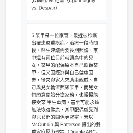
(D)統整 vs.絕望（Ego Integrity
vs. Despair）
5 某甲是一位家管，最近被診斷
出罹患嚴重疾病，治療一段時間
後，醫生建議需要長期照護，家
中還有兩位目前就讀高中的兒
女，某甲的配偶原本自己照顧某
甲，但又因經濟與自己健康因
素，後來與家人求助由親戚、自
己與兒女輪流照顧某甲，而兒女
們願意開始分擔家務，也慢慢能
接受某 甲生重病，甚至可能永遠
無法恢復健康，某甲配偶感受到
與兒女們的關係更緊密。若以
McCubbin 與 Patterson 提出的雙
重家庭壓力理論（Double ABC-