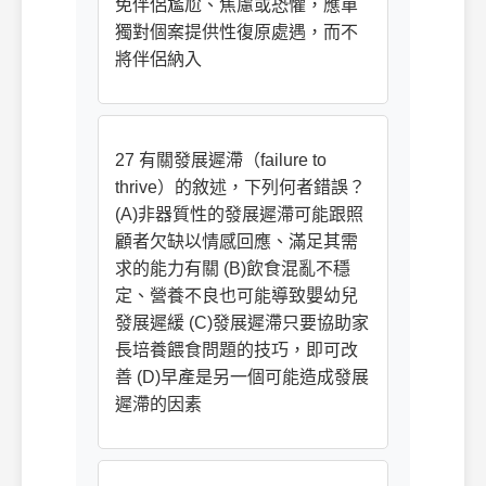
免伴侶尷尬、焦慮或恐懼，應單
獨對個案提供性復原處遇，而不
將伴侶納入
27 有關發展遲滯（failure to
thrive）的敘述，下列何者錯誤？
(A)非器質性的發展遲滯可能跟照
顧者欠缺以情感回應、滿足其需
求的能力有關 (B)飲食混亂不穩
定、營養不良也可能導致嬰幼兒
發展遲緩 (C)發展遲滯只要協助家
長培養餵食問題的技巧，即可改
善 (D)早產是另一個可能造成發展
遲滯的因素