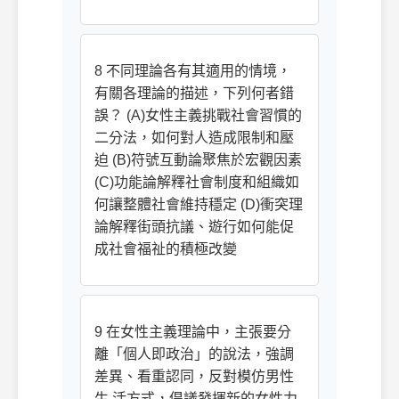
8 不同理論各有其適用的情境，
有關各理論的描述，下列何者錯
誤？ (A)女性主義挑戰社會習慣的
二分法，如何對人造成限制和壓
迫 (B)符號互動論聚焦於宏觀因素
(C)功能論解釋社會制度和組織如
何讓整體社會維持穩定 (D)衝突理
論解釋街頭抗議、遊行如何能促
成社會福祉的積極改變
9 在女性主義理論中，主張要分
離「個人即政治」的說法，強調
差異、看重認同，反對模仿男性
生 活方式，倡議發揮新的女性力