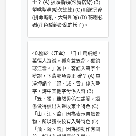
个？ (A) 扳頭攬頸(勾肩搭背) (B)
掣嘴掣鼻(哈欠連連) (C) 嘶胲另命
(拼命嘶吼、大聲叫喊) (D) 花喇必
䃗(花色駁雜紛亂的樣子)。
40.關於〈江雪〉「千山鳥飛絕，
萬徑人蹤滅。孤舟蓑笠翁，獨釣
寒江雪。」當中，客語入聲字个
辨認，下背哪項最正 確？ (A) 單
淨押韻个「絕、滅、雪」係入聲
字，詩中其他字毋係入聲 (B)
「笠、獨」雖然毋係在韻腳，還
係做得讀出入聲收束个特色 (C)
「山、江、翁」因為表示自然景
物，所以讀來較有入聲特色 (D)
「飛、蹤、釣」因為摎動作有關