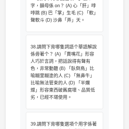
字，韻母係 on？ (A) 心「肝」哱
哱跳 (B) 巴「掌」生毛 (C) 「軟」
聲軟斗 (D) 沙鼻「弄」天。
38.請問下背哪隻詞語个華語解說
係毋著个？ (A) 「賣嘴花」形容
人巧於言詞，把話說得有聲有
色，非常動聽 (B) 「臥倒鳥」比
喻糊里糊塗的人 (C) 「無鼻牛」
比喻無法管束的人 (D) 「半爛
燦」形容東西破舊腐壞、品質低
劣，已經不堪使用。
39.請問下背哪隻選項个用字係著