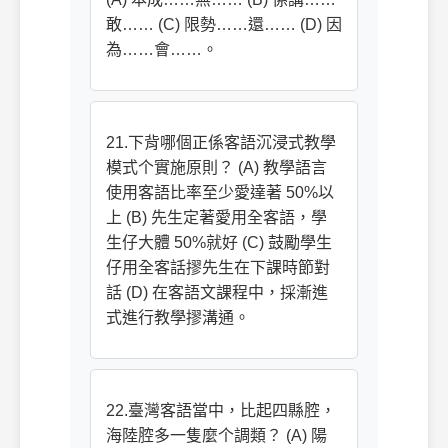
敢…… (C) 限勢……還…… (D) 因
為……會……。
21.下背哪個正係客語沉浸式教學
模式个實施原則？ (A) 教學語言
使用客語比率至少愛達著 50%以
上 (B) 先生定著愛用全客語，學
生仔大體 50%就好 (C) 鼓勵學生
仔用全客話摎先生在下課時節對
話 (D) 在客語文課程中，採漸進
式進行教學摎溝通。
22.臺灣客語當中，比起四縣腔，
海陸腔多一隻麼个調類？ (A) 陽