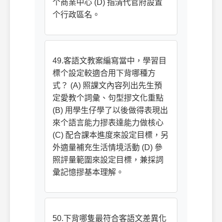
个商業中心 (D) 指清代官府設置
个行政區名。
49.客語文教案編寫當中，學習目
標个設定較適合用下背哪種方
式？ (A) 照課文內容列出先生預
定愛教个詞彙、句型摎文化重點
(B) 用學生仔學了以後做得表現出
來个語言能力摎表達能力做核心
(C) 配合課本進度來設定目標，另
外適量補充生活情境活動 (D) 參
照評量範圍來設定目標，兼採詞
彙記憶摎基本理解。
50.下背哪隻最符合客語文差異化