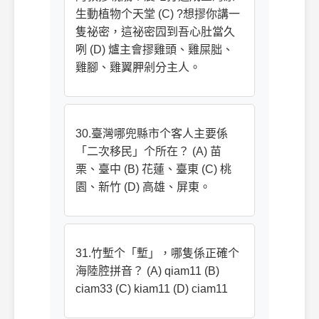
生動植物个天堂 (C) ?想摎你講一
隻祕密，這祕密囥到吾心肚當久
咧 (D) 爐主會摎雞頭、雞屎胐、
雞腳、雞翼胛剁分主人。
30.臺灣哪兜縣市个客人主要係
「二次移民」个所在？ (A) 苗
栗、臺中 (B) 花蓮、臺東 (C) 桃
園、新竹 (D) 高雄、屏東。
31.竹塹个「塹」，哪隻係正確个
海陸腔拼音？ (A) qiam11 (B)
ciam33 (C) kiam11 (D) ciam11