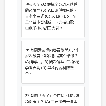
項毋著？ (A) 頭擺个歌詞大體係
隨來隨鬥 (B) 老山歌係較原始、
古老个曲式 (C) 以 La、Do、Mi
三个基本音組成 (D) 有老山歌、
山歌子摎小調三大調。
26.有關素養導向客語教學方案个
層次維度，哪個係最高个階段？
(A) 學習力 (B) 問題解決 (C) 領域
學習表現 (D) 學科內容科際整
合。
27.有關「義民」个信仰，哪隻選
項係著个？ (A) 主要摎朱一貴事