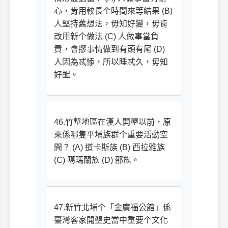
心，肯用較長个時間來等結果 (B)
人堅持舊想法，毋知好變，毋肯
改用新个做法 (C) 人做事當負
責，會摎事情做到有頭有尾 (D)
人因為忒悿，所以睡忒久，毋知
好醒。
46.竹塹地區在漢人開墾以前，原
來係哪隻平埔族群个重要活動空
間？ (A) 道卡斯族 (B) 西拉雅族
(C) 噶瑪蘭族 (D) 邵族。
47.新竹北埔个「金廣福公館」係
臺灣客家開墾史當中重要个文化