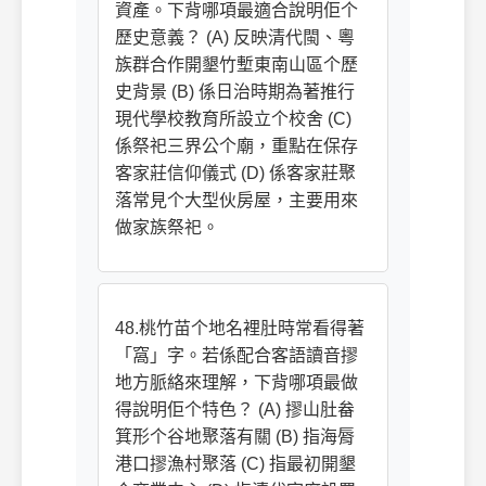
資產。下背哪項最適合說明佢个
歷史意義？ (A) 反映清代閩、粵
族群合作開墾竹塹東南山區个歷
史背景 (B) 係日治時期為著推行
現代學校教育所設立个校舍 (C)
係祭祀三界公个廟，重點在保存
客家莊信仰儀式 (D) 係客家莊聚
落常見个大型伙房屋，主要用來
做家族祭祀。
48.桃竹苗个地名裡肚時常看得著
「窩」字。若係配合客語讀音摎
地方脈絡來理解，下背哪項最做
得說明佢个特色？ (A) 摎山肚畚
箕形个谷地聚落有關 (B) 指海脣
港口摎漁村聚落 (C) 指最初開墾