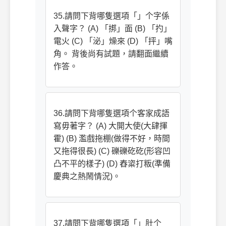
35.請問下背哪隻選項「」个字係
入聲字？ (A) 「挷」面 (B) 「扚」
電火 (C) 「泌」燥來 (D) 「抨」嘴
角。 背後尚有試題，請翻面繼續
作答。
36.請問下背哪隻選項个客家成語
寫毋著字？ (A) 大開大使(大肆揮
霍) (B) 濫戲拖棚(做得不好，時間
又拖得很長) (C) 礫礫矻矻(形容凹
凸不平的樣子) (D) 舂粢打粄(準備
慶典之熱鬧情況)。
37.請問下背哪隻選項「」肚个