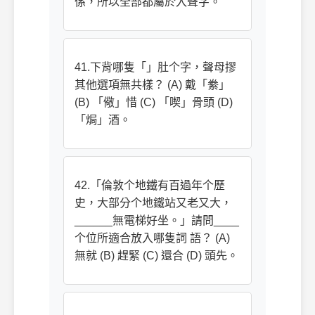
係，所以全部都屬於入聲字。
41.下背哪隻「」肚个字，聲母摎
其他選項無共樣？ (A) 戴「絭」
(B) 「儆」惜 (C) 「喫」骨頭 (D)
「焗」酒。
42.「倫敦个地鐵有百過年个歷
史，大部分个地鐵站又老又大，
______無電梯好坐。」請問____
个位所適合放入哪隻詞 語？ (A)
無就 (B) 趕緊 (C) 還合 (D) 頭先。