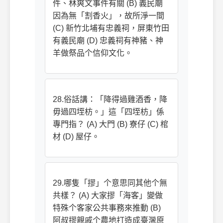
件、林爽文事件有關 (B) 義民廟
因為無「割香火」，故所淨一間
(C) 新竹北埔有忠義祠，屏東竹田
有義民廟 (D) 忠義祠有神豬、神
羊做祭品个信仰文化。
28.俗話講：「降得過雞酒香，降
毋過四垤枋。」這「四垤枋」係
專門指？ (A) 大門 (B) 寮仔 (C) 棺
材 (D) 屋仔。
29.哪隻「摎」个意思同其他个無
共樣？ (A) 大家摎「海客」變做
特殊个客家公共事務來推動 (B)
阿叔摎親戚个農地打造成臺灣原