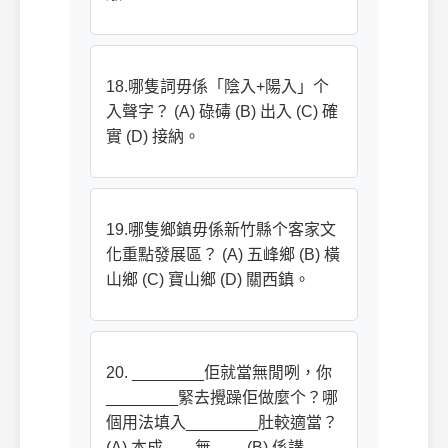
18.哪隻詞毋係「陰入+陽入」个
入聲字？ (A) 碌碡 (B) 出入 (C) 確
實 (D) 接納。
19.哪隻鄉鎮毋係新竹縣个客家文
化重點發展區？ (A) 五峰鄉 (B) 橫
山鄉 (C) 寶山鄉 (D) 關西鎮。
20. ________佢就當無閒咧，你
________緊去攪躁佢做麼个？哪
個用法填入________肚較適當？
(A) 本成……無…… (B) 係講……