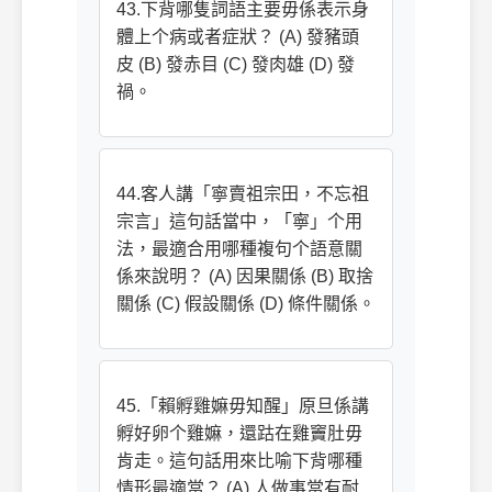
43.下背哪隻詞語主要毋係表示身
體上个病或者症狀？ (A) 發豬頭
皮 (B) 發赤目 (C) 發肉雄 (D) 發
禍。
44.客人講「寧賣祖宗田，不忘祖
宗言」這句話當中，「寧」个用
法，最適合用哪種複句个語意關
係來說明？ (A) 因果關係 (B) 取捨
關係 (C) 假設關係 (D) 條件關係。
45.「賴孵雞嫲毋知醒」原旦係講
孵好卵个雞嫲，還跍在雞竇肚毋
肯走。這句話用來比喻下背哪種
情形最適當？ (A) 人做事當有耐