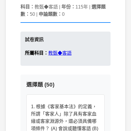
科目：
教甄◆客語 |
年份：
115年 |
選擇題
數：
50 |
申論題數：
0
試卷資訊
所屬科目：
教甄◆客語
選擇題 (50)
1. 根據《客家基本法》的定義，
所謂「客家人」除了具有客家血
緣或客家淵源外，還必須具備哪
項條件？ (A) 會說或聽懂客語 (B)