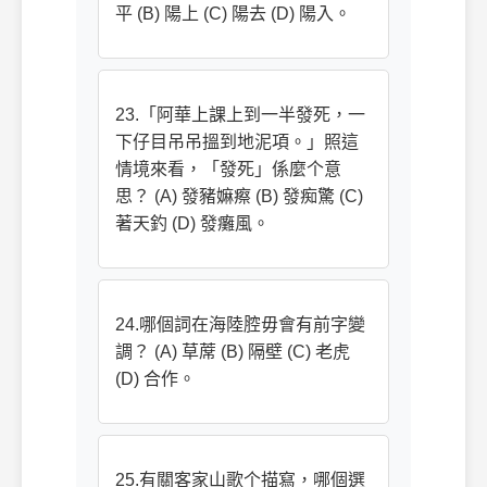
平 (B) 陽上 (C) 陽去 (D) 陽入。
23.「阿華上課上到一半發死，一
下仔目吊吊搵到地泥項。」照這
情境來看，「發死」係麼个意
思？ (A) 發豬嫲瘵 (B) 發痴驚 (C)
著天釣 (D) 發癱風。
24.哪個詞在海陸腔毋會有前字變
調？ (A) 草蓆 (B) 隔壁 (C) 老虎
(D) 合作。
25.有關客家山歌个描寫，哪個選