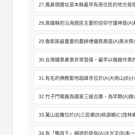
27.鳳鼻頭遺址是本縣最早有原住民的地方是指現在
28.高雄縣的沿海居民主要的信仰守護神是(A)釋
29.魯凱族最重要的農耕禮儀祭典是(A)黑米祭(B
30.台灣糖業產業非常發達，最早以機器作業的新
31.有名的佛教聖地超峰寺位於(A)大崗山(B)小
32.竹子門電廠為國家三級古蹟，為早期(A)旗山
33.萬山岩雕位於(A)三民鄉(B)桃源鄉(C)茂林
34.有「鴨母王」稱號的是指(A)沈光文(B)朱一