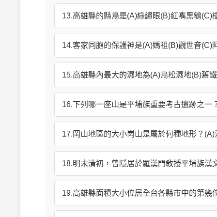
13.高雄縣的縣鳥是(A)綠繡眼(B)紅嘴黑鵯(C)
14.客家同胞的保護神是(A)媽祖(B)觀世音(C
15.高雄縣內最大的濕地為(A)鳥松濕地(B)舊
16.下列哪一座山是平埔族重要考古遺跡之一？(A
17.岡山地區的大小崗山是屬於何種地形？(A)
18.明末清初，曾隱居於羅漢門敎授平埔族漢文的
19.高雄縣面積大小位居全台各縣市中的第幾位？(