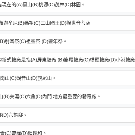
的(A)鳳山(B)桃源(C)茂林(D)林園。
迦牟尼(B)媽祖(C)三山國王(D)觀世音菩薩
)射耳祭(C)祖靈祭 (D)豐年祭。
式糖廠是指(A)屏東糖廠 (B)旗尾糖廠(C)橋頭糖廠(D)小港糖
崗山(C)觀音山(D)旗尾山。
(B)美濃(C)六龜(D)內門 地方最重要的發電廠。
鄉(D)六龜鄉。
貴(C)曹謹(D)鍾理和。