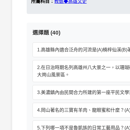
所屬科目：
教甄◆高雄文史
選擇題 (40)
1.高雄縣內適合泛舟的河流是(A)楠梓仙溪(B)荖
2.在日治時期名列高雄州八大景之一，以珊瑚礁石
大崗山風景區。
3.美濃鎮內由民間合力所建的第一座平民文學家紀
4.岡山著名的三寶有羊肉、龍眼蜜和什麼？(A)烏
5.下列哪一項不是魯凱族的日常工藝用品？(A)陶壺