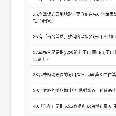
35.台灣泥岩惡地地形主要分布在高雄台南兩縣
社(D)田寮。
36.有「南台首岳」號稱的是指(A)玉山(B)關山
37.南橫三星是指(A)塔關山 玉山 關山(B)玉
山嶺山。
38.高雄縣境最長的河川是(A)高屏溪(B)二仁溪
39.世界級的避冬蝴蝶谷─紫蝶幽谷，位於高雄縣的
40.「苦花」是指(A)高身鯝魚(B)台灣石賓(C