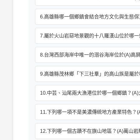
6.高雄縣哪一個鄉鎮會結合地方文化與生態保育舉
7.屬於火山岩惡地景觀的十八羅漢山位於哪一鄉鎮
8.台灣西部海岸中唯一的溺谷海岸位於(A)高屏
9.高雄縣茂林鄉「下三社羣」的高山族是屬於哪一族
10.中芸、汕尾兩大漁港位於哪一個鄉鎮？(A)大
11.下列哪一項不是美濃傳統地方產業特色？(A)
12.下列哪一個古蹟不在旗山地區？(A)萬山岩雕