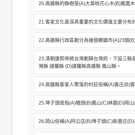
20.高雄縣的縣樹是(A)大葉桃花心木(B)鳳凰木
21.客家文化是深具重要的文化價值主要分布於(A
22.高雄縣行政區劃分為幾個鄉鎮市(A)23個(B)25
23.清朝康熙帝將台灣劃歸台灣府，下設三縣是指(
灣縣 諸羅縣 (D)諸羅縣高雄縣 鳳山縣。
24.高雄縣客家人聚落的村莊俗稱(A)客庄(B)客
25.埤子頭是指(A)橋頭(B)鳳山(C)林園(D)岡山
26.岡山俗稱(A)阿公店(B)埤子頭(C)新厝庄(