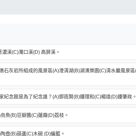
濃溪(C)濁口溪(D) 高屏溪。
灰岩所組成的風景區(A)澄清湖(B)湖濱樂園(C)清水巖風景區(
念館是為了紀念誰？(A)鄧雨賢(B)鍾理和(C)楊逵(D)鍾肇政
魚(B)豆瓣醬(C)蓮霧(D)荔枝。
(B)葫蘆(C)木碗 (D)編籃。