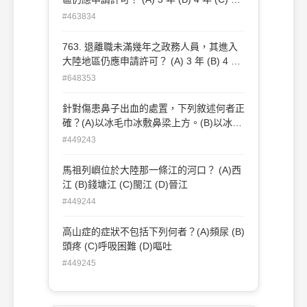
年 (D) 6 年
#463834
763. 退離職未滿幾年之政務人員，其進入
大陸地區仍應申請許可？ (A) 3 年 (B) 4 年
(C) 5 年 (D) 6 年
#648353
針對傷患鼻子出血的處置，下列敘述何者正
確？(A)以冰毛巾冰敷鼻梁上方。(B)以冰毛
巾冰敷鼻孔下方。(C)以熱毛巾熱敷鼻梁上
#449243
方。(D)以熱毛巾熱敷鼻孔下方。
馬祖列嶼位於大陸那一條江的河口？ (A)西
江 (B)錢塘江 (C)閩江 (D)晉江
#449244
高山症的症狀不包括下列何者？(A)頻尿 (B)
頭疼 (C)呼吸困難 (D)嘔吐
#449245