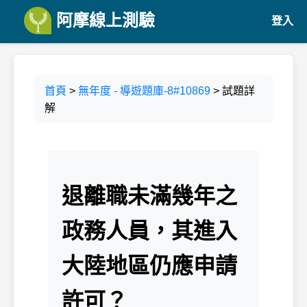
阿摩線上測驗
登入
首頁
>
無年度 - 導遊題庫-8#10869
> 試題詳
解
退離職未滿幾年之
政務人員，其進入
大陸地區仍應申請
許可？