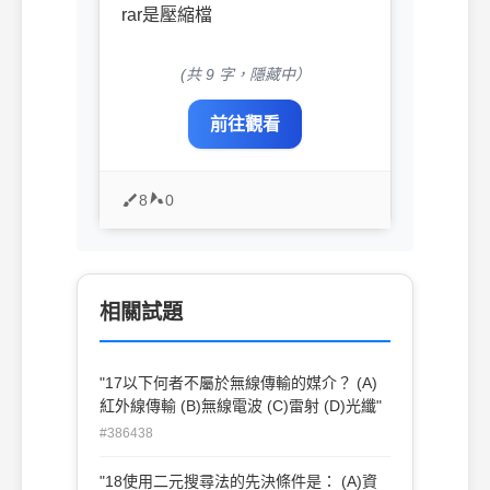
rar是壓縮檔
(共 9 字，隱藏中）
前往觀看
8
0
相關試題
"17以下何者不屬於無線傳輸的媒介？ (A)
紅外線傳輸 (B)無線電波 (C)雷射 (D)光纖"
#386438
"18使用二元搜尋法的先決條件是： (A)資