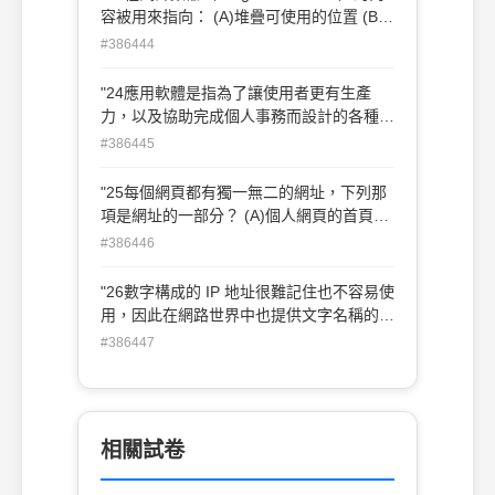
容被用來指向： (A)堆疊可使用的位置 (B)
目前運算中運算子（Operand）的位置 (C)
#386444
程式執行中變數存放的位置 (D)將被抓取
（Fetch）之指令的位置"
"24應用軟體是指為了讓使用者更有生產
力，以及協助完成個人事務而設計的各種程
式。下列何者不是應用軟體的一種？
#386445
(A)Word 2010 (B)Oracle Database
(C)PaPaGo 導航軟體 (D)Assembler"
"25每個網頁都有獨一無二的網址，下列那
項是網址的一部分？ (A)個人網頁的首頁
(B)個人的姓名 (C)個人的密碼 (D)個人的帳
#386446
號"
"26數字構成的 IP 地址很難記住也不容易使
用，因此在網路世界中也提供文字名稱的服
務。下列那一種協定會將文字名稱轉換為
#386447
IP 地址？ (A)DNS (B)TCP (C)HTTP
(D)POP3"
相關試卷