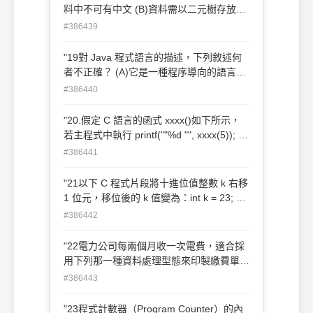
料中不可有中文 (B)資料需以二元樹存放
(C)資料需先經過排序 (D)資料筆數需為偶
#386439
數"
"19對 Java 程式語言的描述，下列敘述何
者不正確？ (A)它是一種程序導向的語言
(B)它是一種物件導向的語言 (C)可攜性高
#386440
(D)在網路應用上被廣泛使用"
"20.假定 C 語言的函式 xxxx()如下所示，
若主程式中執行 printf(""%d "", xxxx(5)); 則
螢幕畫面會顯示那個值int xxxx(int n){ if
#386441
(n ==1) return 1; else return (n*
xxxx(n-1));}(A)120(B)60(C) 5(D)1"
"21以下 C 程式片段將十進位值整數 k 右移
1 位元，移位後的 k 值變為：int k = 23; k
>>= 1; (A)23 (B)12 (C)11 (D)2"
#386442
"22電力公司每兩個月收一次電費，適合採
用下列那一種資料處理型態來印製繳費單？
(A)即時處理 (B)批次處理 (C)分散式處理
#386443
(D)交談式處理"
"23程式計數器（Program Counter）的內