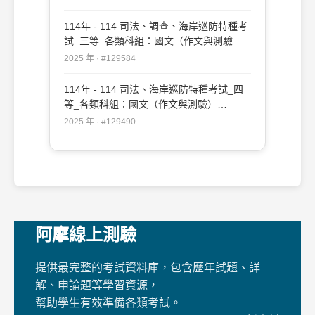
114年 - 114 司法、調查、海岸巡防特種考
試_三等_各類科組：國文（作文與測驗）
#129584
2025 年 · #129584
114年 - 114 司法、海岸巡防特種考試_四
等_各類科組：國文（作文與測驗）
#129490
2025 年 · #129490
阿摩線上測驗
提供最完整的考試資料庫，包含歷年試題、詳
解、申論題等學習資源，
幫助學生有效準備各類考試。