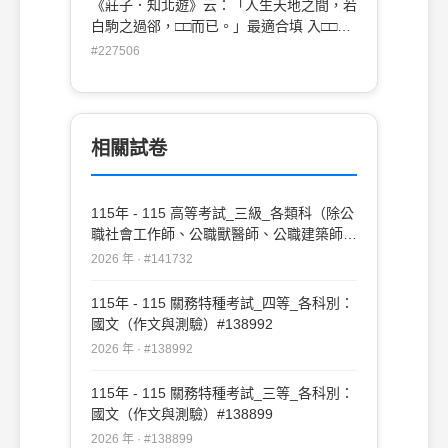
《莊子．知北遊》云：「人生天地之間，若
白駒之過郤，□□而已。」最適合填 入□□的
詞語為： (A)固然 (B)忽然 (C)雖然 (D)當然
#227506
相關試卷
115年 - 115 高等考試_三級_各類科（除公
職社會工作師、公職獸醫師、公職建築師、
公職護理師、公職營養師、公職食品技師、
2026 年 · #141732
公職藥師外）：國文（作文與測驗）
#141732
115年 - 115 關務特種考試_四等_各科別：
國文（作文與測驗）#138992
2026 年 · #138992
115年 - 115 關務特種考試_三等_各科別：
國文（作文與測驗）#138899
2026 年 · #138899