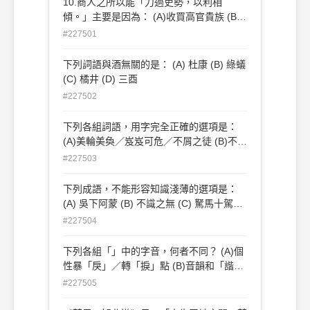
10.商人之所以能「力過吏勢，以利相
傾。」主要是因為： (A)收買高官貴族 (B)
財大氣粗 (C)交遊廣闊 (D)聯合壟斷商機
#227501
下列詞語與酒無關的是： (A) 杜康 (B) 綠蟻
(C) 橘井 (D) 三酉
#227502
下列各組詞語，用字完全正確的選項是：
(A)美輪美奐／岌岌可危／不屑之徒 (B)不計
前賢／坦胸露背／趁火打劫 (C)觥酬交錯／
#227503
喧賓奪主／拈花惹草 (D)可乘之機／不毛之
地／出奇制勝
下列成語，不能形容知識淺薄的選項是：
(A) 吳下阿蒙 (B) 不識之無 (C) 駑馬十駕
(D) 末學膚受
#227504
下列各組「」中的字音，何者不同？ (A)個
性暴「戾」／轉「捩」點 (B)音韻和「諧」
／威「脅」利誘 (C)個性靦「腆」／暴
#227505
「殄」天物 (D)東遷西「徙」／倒「屣」相
迎