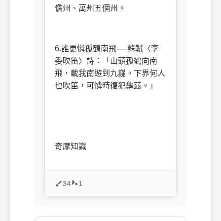
儋州、萬州五個州。
6.
誰更憐孤鶴南飛──蘇軾〈李
委吹笛〉詩：「山頭孤鶴向南
飛，載我南遊到九嶷。下界何人
也吹笛，可憐時復犯龜茲。」
奇摩知識
34
1