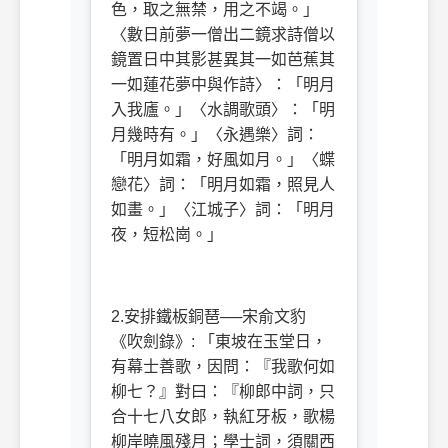
色，取之無禁，用之不竭。」
〈數日前夢一僧出二鏡求詩僧以
鏡置日中其影甚異其一如芭蕉其
一如蓮花夢中與作詩〉：「明月
入我廬。」〈水調歌頭〉：「明
月幾時有。」〈永遇樂〉詞：
「明月如霜，好風如月。」〈蝶
戀花〉詞：「明月如霜，照見人
如畫。」〈江城子〉詞：「明月
夜，短松崗。」
2.
安排鐵板銅琶──宋俞文豹
《吹劍錄》
:
「東坡在玉堂日，
有幕士善歌，因問：『我歌何如
柳七？』對曰：『柳郎中詞，只
合十七八女郎，執紅牙板，歌楊
柳岸曉風殘月；學士詞，須關西