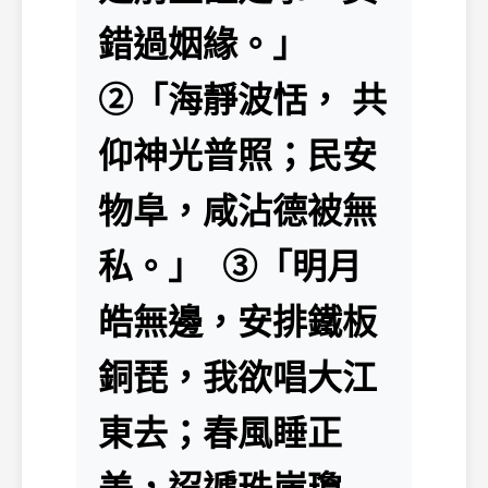
錯過姻緣。」
②「海靜波恬， 共
仰神光普照；民安
物阜，咸沾德被無
私。」 ③「明月
皓無邊，安排鐵板
銅琵，我欲唱大江
東去；春風睡正