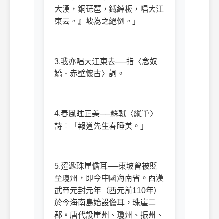
大漢，銅琵琶，鐵綽板，唱大江
東去。』坡為之絕倒。」
3.
我亦唱大江東去──指〈念奴
嬌‧赤壁懷古〉詞。
4.
春風睡正美──蘇軾〈縱筆〉
詩：「報道先生春睡美。」
5.
迢遞珠崖儋耳──東坡曾被貶
至瓊州，即今中國海南省。西漢
武帝元封元年（西元前
110
年）
於今海南島始設儋耳，珠崖二
郡。唐代設崖州、瓊州、振州、