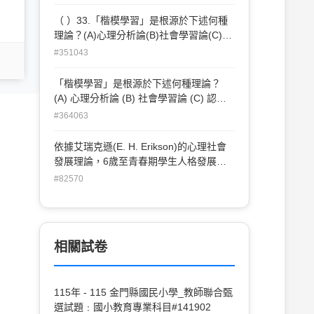
（ ）33.「楷模學習」是根源於下述何種
理論？(A)心理分析論(B)社會學習論(C)認
知發展論(D)古典制約學習理論
#351043
「楷模學習」是根源於下述何種理論？
(A) 心理分析論 (B) 社會學習論 (C) 認知
發展論 (D) 古典制約學習理論
#364063
依據艾瑞克遜(E. H. Erikson)的心理社會
發展理論，6歲至青春期學生人格發展處
於那一個階段發展危機？( (A)信任對不信
#82570
任 (B)自動自發對退縮愧疚 (C)勤奮進取對
自貶自卑 (D)自我統合對角色混亂)
相關試卷
115年 - 115 金門縣國民小學_教師聯合甄
選試題﹕國小教育專業科目#141902