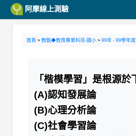
阿摩線上測驗
首頁
>
教甄◆教育專業科目-國小
>
99年 - 99
「楷模學習」是根源於
(A)認知發展論
(B)心理分析論
(C)社會學習論