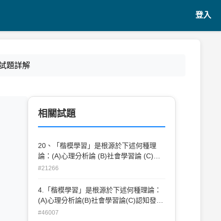
登入
 試題詳解
相關試題
20、「楷模學習」是根源於下述何種理
論：(A)心理分析論 (B)社會學習論 (C)認
知發展論 (D)古典制約學習理論。
#21266
4.「楷模學習」是根源於下述何種理論：
(A)心理分析論(B)社會學習論(C)認知發展
論(D)古典制約學習理論。
#46007