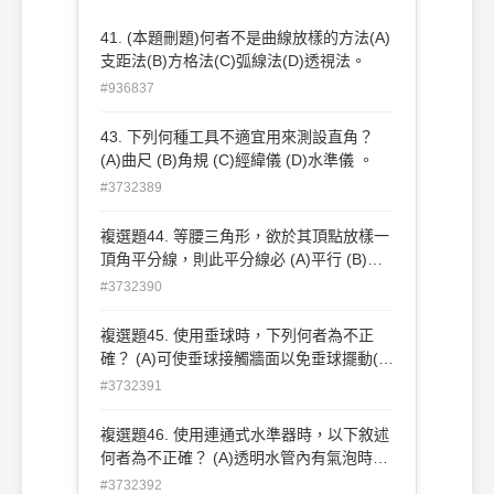
41. (本題刪題)何者不是曲線放樣的方法(A)
支距法(B)方格法(C)弧線法(D)透視法。
#936837
43. 下列何種工具不適宜用來測設直角？
(A)曲尺 (B)角規 (C)經緯儀 (D)水準儀 。
#3732389
複選題44. 等腰三角形，欲於其頂點放樣一
頂角平分線，則此平分線必 (A)平行 (B)垂
直 (C)三等分 (D)平分 該等腰三角形的底
#3732390
邊。
複選題45. 使用垂球時，下列何者為不正
確？ (A)可使垂球接觸牆面以免垂球擺動(B)
將垂球之垂線縮短以減少受風擺動 (C)將垂
#3732391
球之垂線頂端固定以減少因手持之擺動 (D)
可使垂球接觸地面以免垂球擺動 。
複選題46. 使用連通式水準器時，以下敘述
何者為不正確？ (A)透明水管內有氣泡時，
並不影響其準確度 (B)透明水管內可填充有
#3732392