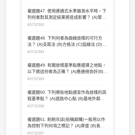
顏色之水 (C)為固定連通式水準器，可使用
磚塊壓住水管以固定位置 (D)單人操作連通
複選題47. 使用連通式水準器測水平時，下
式水準器時，可將一端固定於牆面 。
列何者對其測定結果將造成影響？ (A)管內
有氣泡 (B)管內盛水量較多 (C)管內堵塞
#3732393
(D)管內水位未靜止 。
複選題48. 下列何者為曲線放樣的可行方
法？ (A)支距法 (B)方格法 (C)弧線法 (D)透
視法 。
#3732394
複選題49. 有關放樣基準點應選擇之地點，
以下敘述何者為正確？ (A)應通視良好(B)應
不易變動 (C)應位於施工整地範圍內 (D)應
#3732395
不易破壞 。
複選題50. 下列哪些地點適宜作為放樣的高
程基準點？ (A)道路中心點 (B)基地外鄰近
屋角 (C)整地範圍之中心點 (D)鄰近水池水
#3732396
平面 。
複選題51. 粉刷灰誌(俗稱麻糬)一般用以作
為控制下列何項之標記？ (A)厚度 (B)長度
(C)平直度 (D)粗糙度 。
#3732397