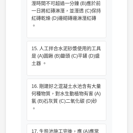
溼時間不可超過一分鐘 (B)應於前
一日將紅磚淋溼，並溼透 (C)保持
紅磚乾燥 (D)邊砌磚邊淋溼紅磚
。
15. 人工拌合水泥砂漿使用的工具
是 (A)圓鍬 (B)鋤頭 (C)平鏟 (D)盛
土器 。
16. 剛建好之混凝土水池含有大量
何種物質，對水生動植物有害 (A)
氯 (B)石灰質 (C)二氧化碳 (D)砂
。
17. 生態池施工完後，應 (A)應常