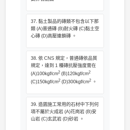
37. 黏土製品的磚類不包含以下那
類 (A)普通磚 (B)耐火磚 (C)黏土空
心磚 (D)高壓連鎖磚 。
38. 依 CNS 規定，普通磚依品質
規定，達到 1 種磚抗壓強度需在
2
2
(A)100kgf/cm
(B)120kgf/cm
2
2
(C)150kgf/cm
(D)300kgf/cm
。
39. 造園施工常用的石材中下列何
項不屬於火成岩 (A)花崗岩 (B)安
山岩 (C)玄武岩 (D)砂岩 。