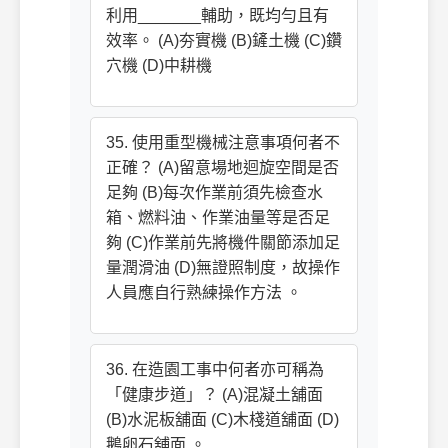
利用_______輔助，既均勻且有
效率。 (A)夯實機 (B)鏟土機 (C)鑽
穴機 (D)中耕機
35. 使用重型機械注意事項何者不
正確？ (A)留意場地迴旋空間是否
足夠 (B)每次作業前須先檢查水
箱、燃料油、作業油量等是否足
夠 (C)作業前先將機件關節添加足
量潤滑油 (D)無證照制度，故操作
人員應自行熟練操作方法 。
36. 在造園工事中何者亦可稱為
「健康步道」？ (A)混凝土舖面
(B)水泥板舖面 (C)木棧道舖面 (D)
鵝卵石舖面 。