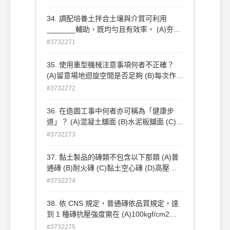
34. 調配培養土拌合土壤與介質可利用
_______輔助，既均勻且有效率。 (A)夯實
機 (B)鏟土機 (C)鑽穴機 (D)中耕機
#3732271
35. 使用重型機械注意事項何者不正確？
(A)留意場地迴旋空間是否足夠 (B)每次作業
前須先檢查水箱、燃料油、作業油量等是否
#3732272
足夠 (C)作業前先將機件關節添加足量潤滑
油 (D)無證照制度，故操作人員應自行熟練
36. 在造園工事中何者亦可稱為「健康步
操作方法 。
道」？ (A)混凝土舖面 (B)水泥板舖面 (C)木
棧道舖面 (D)鵝卵石舖面 。
#3732273
37. 黏土製品的磚類不包含以下那類 (A)普
通磚 (B)耐火磚 (C)黏土空心磚 (D)高壓連
鎖磚 。
#3732274
38. 依 CNS 規定，普通磚依品質規定，達
到 1 種磚抗壓強度需在 (A)100kgf/cm2
(B)120kgf/cm2 (C)150kgf/cm2
#3732275