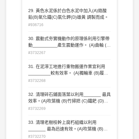
29. 黃色水泥係於白色水泥中加入(A)鉻酸
鉛(B)氧化鐵(C)氯化鉀(D)雄黃 調製而成。
#936716
30. 震動式夯實機動作的原理係利用引擎帶
動__________產生震動運作。 (A)曲軸 (B)
偏心輪 (C)電動機 (D)壓縮機
#3732267
31. 在泥濘工地進行重物搬運作業宜利用
_________較有效率。 (A)獨輪車 (B)履帶
搬運車 (C)堆高機(D)農地搬運車
#3732268
32. 清理碎石鋪面落葉以利用_______ 最具
效率。(A)吹葉機 (B)竹掃把 (C)鐵耙 (D)高
壓沖洗機
#3732269
33. 清理老樹枝幹上腐朽組織以利用
_______ 最為迅速有效。(A)吹葉機 (B)高
壓沖洗機 (C)吸塵器 (D)修剪機
#3732270