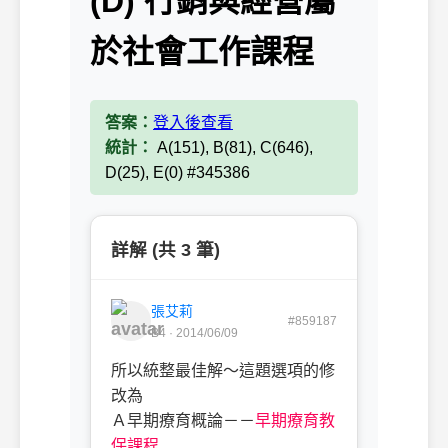
(D) 行銷與經營屬
於社會工作課程
答案：
登入後查看
統計：
A(151), B(81), C(646),
D(25), E(0) #345386
詳解 (共 3 筆)
張艾莉
#859187
B4 · 2014/06/09
所以統整最佳解～這題選項的修
改為
Ａ早期療育概論－－
早期療育教
保課程