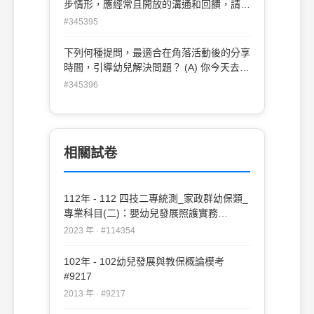
步情形，應經常且開放的溝通和回饋，請問
下列哪一策略最不符合此目的？ (A) 提供家
#345395
長有關幼兒的個別報告、記錄卡及進步報告
(B) 邀請家長參加親師座談會，討論幼兒學
下列何種提問，最適合在角落活動後的分享
習與進步情形 (C) 詢問家長的專長，邀請家
時間，引導幼兒解決問題？ (A) 你今天去了
長運用其專長協助舉辦活動 (D) 使用電話或
哪個角落，做了什麼事？ (B) 你今天和誰在
#345396
電子郵件，讓家長知道幼兒的進步情形
同一個角落進行活動？ (C) 你作品的哪個部
份最難做，怎麼辦？ (D) 你今天在角落完成
了什麼作品？
相關試卷
112年 - 112 四技二專統測_家政群幼保類_
專業科目(二)：嬰幼兒發展照護實務
#114354
2023 年 · #114354
102年 - 102幼兒發展與教保概論模考
#9217
2013 年 · #9217