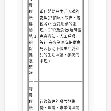
展
遲
重症嬰幼兒生活照護的
緩
處理
(
含拍痰、餵食、擺
嬰
位等
)
、委託用藥的處
幼
理、
CPR
及急救
(
哈母雷
兒
1
克急救法、人工呼吸
的
等
)
、在專業團隊提供意
保
見及協助下做重症嬰幼
健
兒的生活照護，癲癇的
及
處理。
照
護
發
展
遲
行為管理的發展與趨
緩
勢、理論、專業倫理問