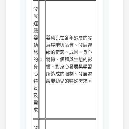
發
展
遲
緩
嬰
嬰幼兒在各年齡層的發
幼
展序階與品質、發展遲
兒
緩的定義、成因、身心
的
1
特徵、個體與生態的影
身
響、對身心發展與學習
心
所造成的限制、發展遲
特
緩嬰幼兒的特殊需求。
質
及
需
求
發