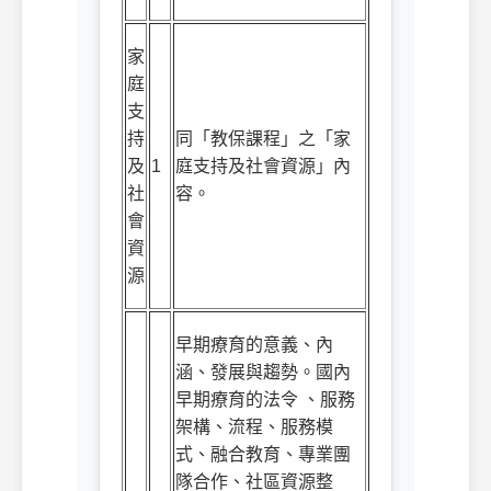
家
庭
支
持
同「教保課程」之「家
及
1
庭支持及社會資源」內
社
容。
會
資
源
早期療育的意義、內
涵、發展與趨勢。國內
早期療育的法令 、服務
架構、流程、服務模
式、融合教育、專業團
隊合作、社區資源整