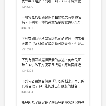
及少年＞是指下列哪一項？ (A) 未滿六歲之
年內無肇事紀錄
人 (B) 未滿十二歲之人 (C) 十二歲以上未滿
#345390
十八歲之人 (D) 未滿十八歲的人
一般常見的嬰幼兒保育相關概念有多種名
稱，下列哪一種的英文名稱縮寫為ECEC？
(A) 早期幼兒教育 (B) 幼兒保育與教育 (C)
#345391
幼兒教育與保育 (D) 幼兒保育與發展
下列有關幼兒科學實驗活動的敘述，何者最
正確？ (A) 科學實驗活動可以失敗，但是必
須要引導幼兒討論失敗的原因 (B) 科學實驗
#345392
活動只要進行一次，避免幼兒因為做過而覺
得無聊 (C) 要提供幼兒成功的經驗，科學實
下列有關園址選擇因素的敘述，何者最正
驗活動一定不能失敗 (D) 避免秩序混亂，科
確？ (A) 為了方便家長接送，應該要鄰近車
學實驗活動最好只由教保人員示範即可
站或是高速公路旁 (B) 住宅區、文教區，鄰
#345393
近公園，是比較適合的地點 (C) 因為要大量
招生，適合設置在高樓大廈旁，不須考量光
下列何者最適合做為「好吃的稻米」單元的
線與通風 (D) 若有提供幼童專用車，幼兒乘
具體目標？ (A) 能夠說出好朋友的姓名 (B)
坐的時間應該以不超過一小時為原則
可以描述煮飯的步驟 (C) 願意與同伴分享玩
#345394
具 (D) 會主動與教師打招呼
托兒所為了讓家長了解幼兒的學習狀況與進