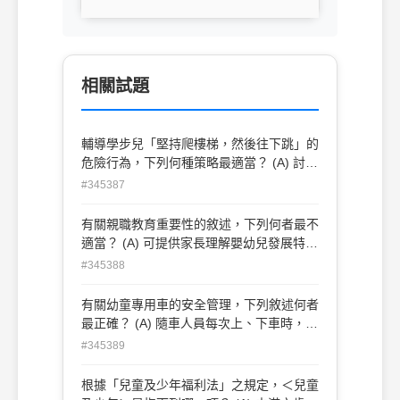
相關試題
輔導學步兒「堅持爬樓梯，然後往下跳」的
危險行為，下列何種策略最適當？ (A) 討論
法 (B) 轉移注意力法 (C) 忽略法 (D) 特別約
#345387
會法
有關親職教育重要性的敘述，下列何者最不
適當？ (A) 可提供家長理解嬰幼兒發展特
質，減低親子衝突，更能享受育子的樂趣
#345388
(B) 增進教保人員與家長合宜的關係，提升
家長配合度，減少班級經營上的困難 (C) 可
有關幼童專用車的安全管理，下列敘述何者
使家長營造更符合幼兒成長的優質環境，讓
最正確？ (A) 隨車人員每次上、下車時，務
幼兒的身心發展更加健全 (D) 可增加托兒所
必確實清點幼兒人數 (B) 幼童專用車車齡應
#345389
的招生人數及財源，最重要的是可擴展教保
在15 年以下，超過15 年應汰舊 (C) 駕駛員
人員的人脈關係
的年齡不可超過60 歲，且每半年需做健康
根據「兒童及少年福利法」之規定，＜兒童
檢查 (D) 駕駛員須領有一般駕照，且最近一