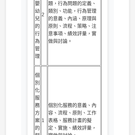
嬰
題，行為問題的定義、
幼
類別、功能，行為管理
2
兒
的意義、內涵、原理與
的
原則、流程、策略、注
行
意事項、績效評量，實
為
做與討論。
管
理
個
別
化
服
務
個別化服務的意義、內
方
容、流程、原則、工作
案
1
表格、服務計畫的擬
的
定、實施、績效評量，