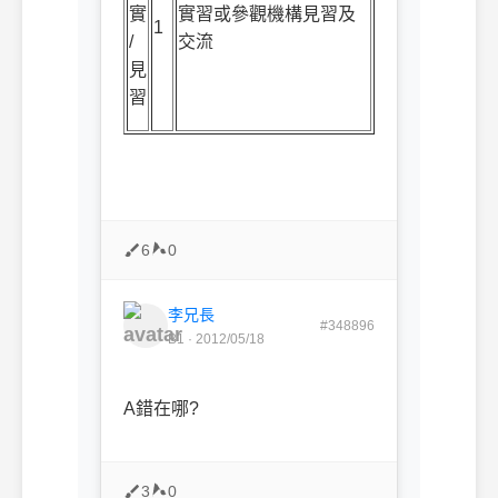
實
實習或參觀機構見習及
1
/
交流
見
習
6
0
李兄長
#348896
B1 · 2012/05/18
A錯在哪?
3
0