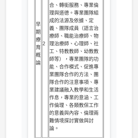
合、轉銜服務、專業倫
理與道德。專業團隊組
成的法源及依據、定
早
義、團隊成員（語言治
期
療師、職能治療師、物
療
2
理治療師、心理師、社
育
工、特教教師、幼教教
概
師等），專業團隊的功
論
能、合作模式、促進專
業團隊合作的方法、團
隊合作的注意事項、專
業建議融入教學和生活
作息，
專業的意涵、工
作倫理、各類教保工作
的意義與內容、倫理兩
難情境探討
實做與討
論。