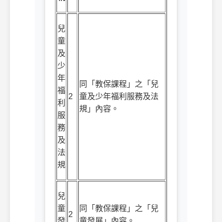
兒
童
及
少
年
同「教保課程」之「兒
福
2
童及少年福利服務及法
利
規」內容。
服
務
及
法
規
兒
童
同「教保課程」之「兒
2
發
童發展」內容。