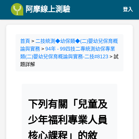
阿摩線上測驗
登入
首頁
>
二技統測◆幼保類◆(二)嬰幼兒保育概
論與實務
>
94年 - 99四技二專統測幼保專業
類(二)嬰幼兒保育概論與實務-二技#8123
> 試
題詳解
下列有關「兒童及
少年福利專業人員
核心課程」的敘