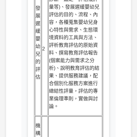
量等
)
、發展遲緩嬰幼兒
發
評估的目的、流程、內
展
容，各種蒐集嬰幼兒身
遲
心特性與需求、生態環
緩
境資料的工具與方法、
嬰
評析教育評估的原始資
幼
2
料、撰寫教育評估報告
兒
(
個案能力與需求之分
的
析
)
、說明教育評估的結
評
果、提供服務建議，配
估
合個別化服務方案進行
總結性評量，評估的專
業倫理準則，實做與討
論。
機
構