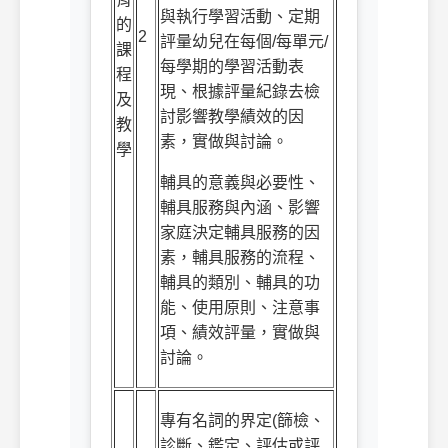
與執行學習活動、定期
的
2
評量幼兒在每個
/
每單元
/
課
每學期的學習活動表
程
現、根據評量紀錄去檢
及
討影響教學績效的因
教
素，實做與討論。
學
輔具的意義與必要性、
輔具服務與內涵、影響
家庭決定輔具服務的因
素，輔具服務的流程、
輔具的類別、輔具的功
能、使用原則、注意事
項、績效評量，實做與
討論。
專有名詞的界定
(
篩檢、
診斷、鑑定、評估或評