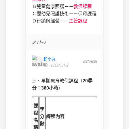
Ｂ兒童健康照護－－
教保課程
Ｃ嬰幼兒照護技術－－保母課程
Ｄ行銷與經營－－
主管課程
7
0
粉小丸
#372639
B2 · 2012/06/02
三、早期療育教保課程（
20
學
分：
360
小時
）
課
學
程
分
課程內容
名
數
稱