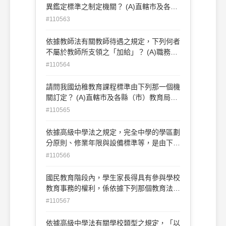
異鑑定標準之制定機關？ (A)直轄市及各縣
(市)政府 (B)中央主管教育行政機關 (C)大
#110563
學校院特殊教育系所 (D)各特殊教育學校
依據教師法有關教師待遇之規定，下列何者
不屬於教師所支領之「加給」？ (A)職務加
給 (B)獎金加給 (C)學術研究加給 (D)地域
#110564
加給
請問我國幼稚教育課程標準由下列那一個機
關訂定？ (A)直轄市及各縣（市）教育局
(B)各幼稚園自訂 (C)中國幼稚教育學會 (D)
#110565
教育部
依據高級中學法之規定，完全中學的學區劃
分原則、修業年限與設備標準等，是由下列
那個機關訂定？ (A)行政院 (B)教育部 (C)直
#110566
轄市或縣(市)政府 (D)各校校務會議
國民教育階段內，學生家長得具有參與學校
教育事務的權利，係依據下列那個教育法規
之相關規定？ (A)國民教育法 (B)特殊教育
#110567
法 (C)教育基本法 (D)家庭教育法
依據高級中學法有關學校類型之規定，「以