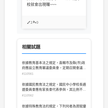
校就會出現囉~~~
2
0
相關試題
依據教育基本法之規定，直轄市及縣(市)政
府應設立教育審議委員會，定期召開會議，
負責主管教育事務之相關事宜。請問下列何
#110561
者不是其所應負責的事宜？ (A)協調 (B)評
鑑 (C)諮詢 (D)監督
依據國民教育法之規定，國民中小學校長遴
選委員會應有家長會代表參與，其比例不得
少於多少？ (A)三分之一 (B)四分之一 (C)五
#110562
分之一 (D)六分之一
依據特殊教育法的規定，下列何者為資賦優