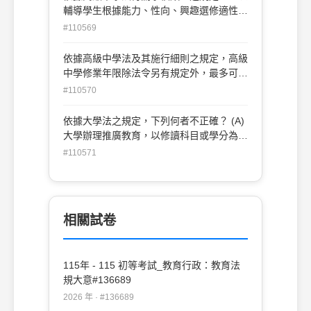
輔導學生根據能力、性向、興趣選修適性課
程之學校」是指下列那一種學校？ (A)普通
#110569
高級中學 (B)綜合高級中學 (C)單類科高級
中學 (D)實驗高級中學
依據高級中學法及其施行細則之規定，高級
中學修業年限除法令另有規定外，最多可讀
幾年？ (A)3年 (B)4年 (C)5年 (D)6年
#110570
依據大學法之規定，下列何者不正確？ (A)
大學辦理推廣教育，以修讀科目或學分為原
則，但不得授予學位 (B)學生修讀碩士學
#110571
位，其畢業應修學分數，由各大學訂定 (C)
大學應建立學生申訴制度，以保障學生權益
(D)大學分設學系，亦得單獨設研究所
相關試卷
115年 - 115 初等考試_教育行政：教育法
規大意#136689
2026 年 · #136689