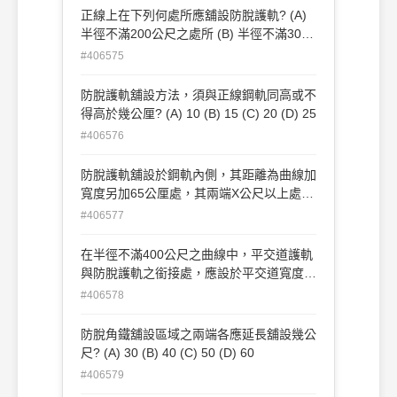
1,022公厘至1,030公厘 (B) 1,018公厘至
正線上在下列何處所應舖設防脫護軌? (A)
1,032公厘 (C) 1,020公厘至1,034公厘 (D)
半徑不滿200公尺之處所 (B) 半徑不滿300
1,024公厘至1,032公厘
公尺之處所 (C) 半徑不滿400公尺之處所
#406575
(D) 半徑不滿500公尺之處所
防脫護軌舖設方法，須與正線鋼軌同高或不
得高於幾公厘? (A) 10 (B) 15 (C) 20 (D) 25
#406576
防脫護軌舖設於鋼軌內側，其距離為曲線加
寬度另加65公厘處，其兩端X公尺以上處，
應彎成漏斗形，末端與正軌間，最少應保持
#406577
Y公厘之距離。 X、Y為? (A) 1.5、180 (B)
1.5、160 (C) 2.0、180 (D) 2.0、160
在半徑不滿400公尺之曲線中，平交道護軌
與防脫護軌之銜接處，應設於平交道寬度外
方幾公尺範圍內? (A) 0.5 (B) 1 (C) 1.5 (D)
#406578
2
防脫角鐵舖設區域之兩端各應延長舖設幾公
尺? (A) 30 (B) 40 (C) 50 (D) 60
#406579