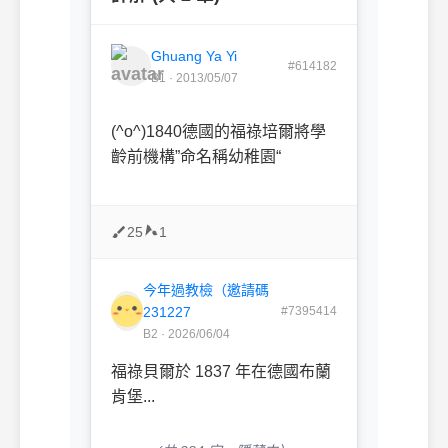
Ghuang Ya Yi
#614182
B1 · 2013/05/07
(^o^)1840
德國的
福祿培爾
將學
齡前機構”命名稱
幼稚園
“
25
1
今年過教檢（邀請碼
231227
#7395414
B2 · 2026/06/04
福祿貝爾於 1837 年在德國布蘭
肯堡...