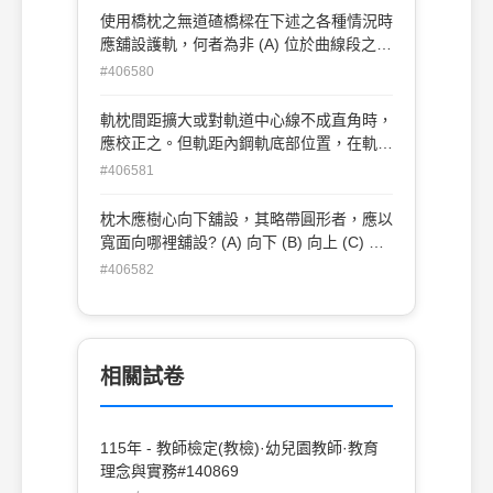
使用橋枕之無道碴橋樑在下述之各種情況時
應舖設護軌，何者為非 (A) 位於曲線段之橋
樑 (B) 列車駛進側距橋樑橋台10公尺範圍
#406580
內有半徑不滿600公尺曲線之橋樑 (C) 位於
10%o以上坡度中或豎曲線內之橋樑 (D) 延
軌枕間距擴大或對軌道中心線不成直角時，
長100公尺以上橋樑
應校正之。但軌距內鋼軌底部位置，在軌枕
間距擴大於X公厘對軌道中心線直角Y公
#406581
厘。X、Y為? (A) 50；60 (B) 60；70 (C)
70；60 (D) 60；50
枕木應樹心向下舖設，其略帶圓形者，應以
寬面向哪裡舖設? (A) 向下 (B) 向上 (C) 向
左 (D) 向右
#406582
相關試卷
115年 - 教師檢定(教檢)·幼兒園教師·教育
理念與實務#140869