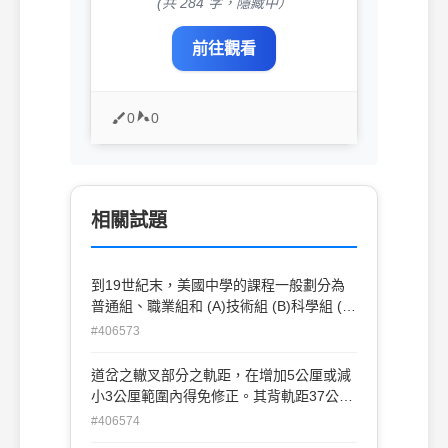
(共 284 字，隱藏中）
前往觀看
0
0
相關試題
到19世紀末，美國中學的課程一般劃分為
普通組、職業組和 (A)技術組 (B)科學組 (C)
文理組 (D)學術組
#406573
道岔之轍叉部分之軌距，在增加5公厘或減
小3公厘範圍內得免修正。其背軌距37公斤
之鋼軌在1,020公厘至1,032公厘、45~60公
#406574
斤鋼軌在多少公厘限度內免予修正? (A)