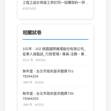
工程之設計與施工併於同一採購契約一併以
統包方式辦理招標。(A)O(B)X
#3501652
相關試卷
102年 - 102 桃園國際機場股份有限公司_
從業人員甄試_行政管理 / 專員-法務、專
員-政風、業務員-採購中心、資深事務員-
2013 年 · #90361
政風：政府採購法規#90361
無年度 - 台北市政府是非題庫751-
782#4204
-999 年 · #4204
無年度 - 台北市政府是非題庫726-
750#4203
-999 年 · #4203