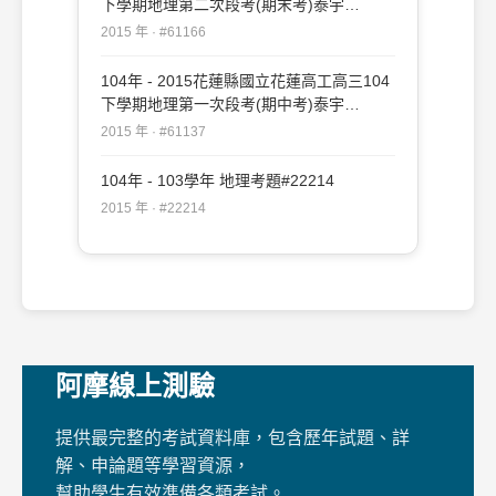
下學期地理第二次段考(期末考)泰宇
#61166
2015 年 · #61166
104年 - 2015花蓮縣國立花蓮高工高三104
下學期地理第一次段考(期中考)泰宇
#61137
2015 年 · #61137
104年 - 103學年 地理考題#22214
2015 年 · #22214
阿摩線上測驗
提供最完整的考試資料庫，包含歷年試題、詳
解、申論題等學習資源，
幫助學生有效準備各類考試。