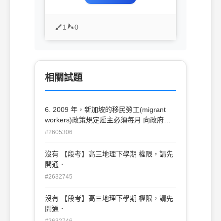
1
0
相關試題
6. 2009 年，新加坡的移民勞工(migrant
workers)政策規定雇主必須每月 向政府繳
交「移民勞工費」，且每個行業都有設定聘
#2605306
請海外移民勞 工的比例上限，稱為「依賴
上限」。這些制度的設立，主要是希望 能
沒有 【段考】高三地理下學期 權限，請先
減少因引進海外勞工所造成的下列哪項社會
開通．
衝擊？ (A)本國勞工就業機會受到移民勞工
#2632745
排擠 (B)不同族群混居造成華人信仰宗教改
變 (C)本地企業因外資比例過高而移至海外
沒有 【段考】高三地理下學期 權限，請先
(D)少子化和高齡化使人力資源短缺嚴重
開通．
#2632746