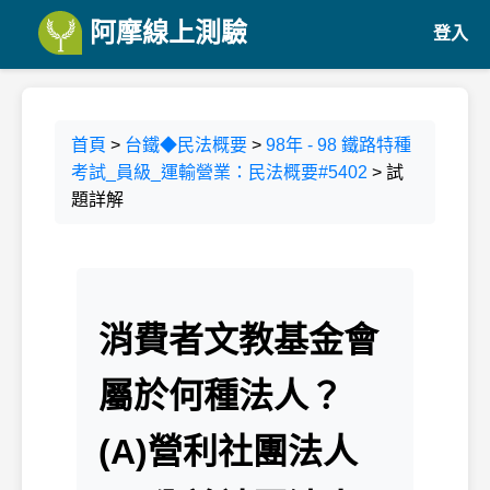
阿摩線上測驗
登入
首頁
>
台鐵◆民法概要
>
98年 - 98 鐵路特種
考試_員級_運輸營業：民法概要#5402
> 試
題詳解
消費者文教基金會
屬於何種法人？
(A)營利社團法人