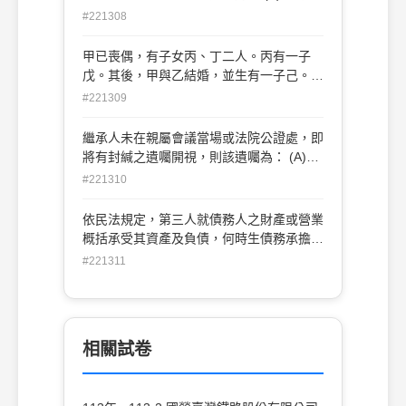
續支付利息
立時 (B)債務人受通知時 (C)債務人承認時
#221308
(D)債務人拒絕給付時
甲已喪偶，有子女丙、丁二人。丙有一子
戊。其後，甲與乙結婚，並生有一子己。
乙、丙感情不睦，某日，二人發生爭 吵，
#221309
丙竟持刀殺乙未遂而被判刑。丙出獄後，
甲、乙對丙表示宥恕。甲死亡時，關於甲之
繼承人未在親屬會議當場或法院公證處，即
繼承人，下列何者為正確？ (A)乙、丙、
將有封緘之遺囑開視，則該遺囑為： (A)無
丁、己 (B)乙、丁、戊、己 (C)乙、丙、
效 (B)有效 (C)效力未定 (D)得撤銷
#221310
丁、戊 (D)乙、丙、丁、戊、己
依民法規定，第三人就債務人之財產或營業
概括承受其資產及負債，何時生債務承擔之
效力？ (A)概括承受契約成立時 (B)對於債
#221311
權人為承受之通知或公告時 (C)承擔債務之
第三人現實履行時 (D)原債務人結束營業時
相關試卷