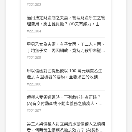
定，效力如何？ (A)因違反公序良俗而無效
#221303
(B)因違反法律規定而無效 (C)因標的不能
而無效 (D)因標的無法確定而無效
適用法定財產制之夫妻，管理財產所生之管
理費用，應由誰負擔？ (A)夫有能力，由夫
負擔 (B)夫無能力，由妻負擔 (C)由夫妻各
#221304
自負擔 (D)由夫妻連帶負擔
甲男乙女為夫妻，有子女丙、丁二人。丙、
丁均無子女。丙因細故，竟持刀殺甲未遂而
被判刑。其後，甲、乙、丁相 繼死亡。下
#221305
列敘述，何者正確？ (A)丙僅對甲喪失繼承
權 (B)丙僅對甲、乙喪失繼承權 (C)丙對
甲以信函對乙提出欲以 100 萬元購買乙生
甲、乙、丁均喪失繼承權 (D)丙對甲、乙、
產之 A 型機器的要約，並要求乙於收到信
丁均未喪失繼承權
函後一週內回覆。下列敘述何者 正確？ (A)
#221306
乙於甲所定期限內回覆 A 型機器售價為
120 萬元時，甲之原要約即失其效力 (B)乙
債權人受領遲延時，下列敘述何者正確？
未於甲所定期限內回覆時，甲仍須表示撤
(A)有交付動產或不動產義務之債務人，仍
回，原要約始失其效力 (C)甲一發出該要約
須負保管給付物之義務，不得拋棄占有 (B)
#221307
信函後，即不得再以任何方式撤回 (D)乙於
債務人仍應盡善良管理人之注意義務保管給
甲所定期限內發出承諾通知後，即不得再以
付物 (C)債務人就得收取而未收取之孳息，
第三人與債權人訂立契約承擔債務人之債務
任何方式撤回
負賠償責任 (D)金錢債務之債務人，無須繼
者，何時發生債務承擔之效力？ (A)契約成