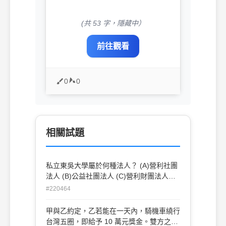
(共 53 字，隱藏中）
前往觀看
0
0
相關試題
私立東吳大學屬於何種法人？ (A)營利社團
法人 (B)公益社團法人 (C)營利財團法人
(D)公益財團法人
#220464
甲與乙約定，乙若能在一天內，騎機車繞行
台灣五圈，即給予 10 萬元獎金。雙方之約