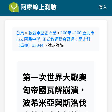
阿摩線上測驗
登入
首頁
>
教甄◆歷史專業
>
100年 - 100 臺北市
市立國民中學_正式教師聯合甄選：歷史科
（重複）#5044
> 試題詳解
第一次世界大戰奧
匈帝國瓦解崩潰，
波希米亞與斯洛伐