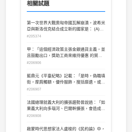
相關試題
第一次世界大戰奧匈帝國瓦解崩潰，波希米
亞與斯洛伐克結合成立新的國家是： (A)南
斯拉夫(B)捷克 (C)匈牙利 (D)波蘭
#205374
甲：「這個經濟政策主張金銀通貨主義，並
且鼓勵出口，獎助工商來維持優惠 的貿易
平衡。為了幫助國內工業的成長，同時使利
#206906
潤與工資留存國內以便 課稅而裕國用，亦
採用保護關稅政策。」 乙：「人是受感情
藍鼎元《平臺紀略》記載：「是時，偽職填
驅使的動物，同時又有思維能力和同情心進
街，摩肩觸額，優伶服飾，搜括靡遺。或戴
行自我節制。這 種雙重性使人們互相競
幞頭，衣小袖，紗帽金冠，披甲騎牛；或以
#206907
爭，又使人們能夠創造社會制度來緩和兩敗
色綾裹其首，方巾朝服，炫煌于道。民間為
俱傷的 競爭，甚至把競爭變成共同利益。
之謠曰：頭戴明朝帽，身穿清朝衣；五月稱
法國總理就義大利的擴張趨勢曾說過：「如
追求自我利益的人常常被一隻看不見的 手
永和，六月還康熙。蓋童孺婦女皆知其旦暮
果義大利向多瑙河、巴爾幹擴張，會造成歐
牽著走…」 丙：「自由放任是一個兩面體
可滅而擒也。」請問上文所指是哪一歷史事
洲戰爭；如果讓它們在非洲沙漠暢通無阻，
#206908
的原理面，它把公眾福祉託付給未有牽制也
件？ (A)郭懷一事件 (B)朱一貴事件(C)林爽
或許就能夠安靜下來。」上述觀點發表的時
未得 援助的私人企業。私人企業不再是了
文事件 (D)戴潮春事件
代背景為何？ (A)普法戰爭前夕法國對義大
啟蒙時代思想家法人盧梭的《民約論》中，
無牽制的事業，它會在許多方面受到 牽制