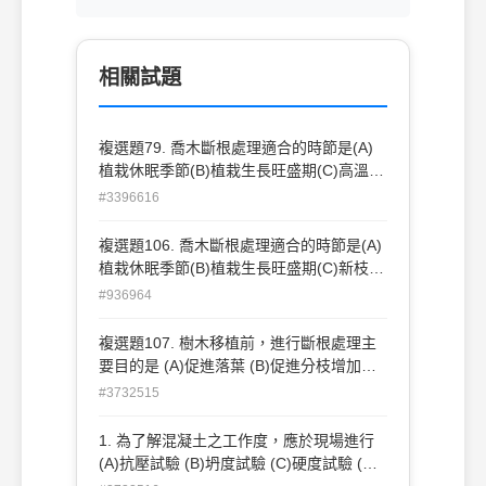
相關試題
複選題79. 喬木斷根處理適合的時節是(A)
植栽休眠季節(B)植栽生長旺盛期(C)高溫的
盛夏(D)新枝芽剛萌生的季節。
#3396616
複選題106. 喬木斷根處理適合的時節是(A)
植栽休眠季節(B)植栽生長旺盛期(C)新枝芽
剛萌生的季節(D)高溫的盛夏。
#936964
複選題107. 樹木移植前，進行斷根處理主
要目的是 (A)促進落葉 (B)促進分枝增加樹
形美觀 (C)分次斷根避免一次傷害植栽過大
#3732515
(D)促進根系分枝增加細根的數量 。
1. 為了解混凝土之工作度，應於現場進行
(A)抗壓試驗 (B)坍度試驗 (C)硬度試驗 (D)