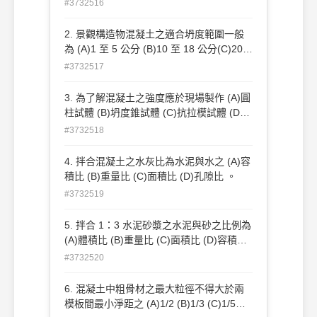
軟度試驗 。
#3732516
2. 景觀構造物混凝土之適合坍度範圍一般
為 (A)1 至 5 公分 (B)10 至 18 公分(C)20
至 25 公分 (D)25 至 30 公分 。
#3732517
3. 為了解混凝土之強度應於現場製作 (A)圓
柱試體 (B)坍度錐試體 (C)抗拉模試體 (D)
柱試體 ，以備試驗之用。
#3732518
4. 拌合混凝土之水灰比為水泥與水之 (A)容
積比 (B)重量比 (C)面積比 (D)孔隙比 。
#3732519
5. 拌合 1：3 水泥砂漿之水泥與砂之比例為
(A)體積比 (B)重量比 (C)面積比 (D)容積比
。
#3732520
6. 混凝土中粗骨材之最大粒徑不得大於兩
模板間最小淨距之 (A)1/2 (B)1/3 (C)1/5