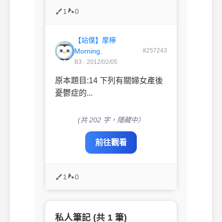
1
0
【站僕】摩檸
Morning.
#257243
B3 · 2012/02/05
原本題目:14 下列有關婦女產後
憂鬱症的...
(共 202 字，隱藏中）
前往觀看
1
0
私人筆記 (共 1 筆)