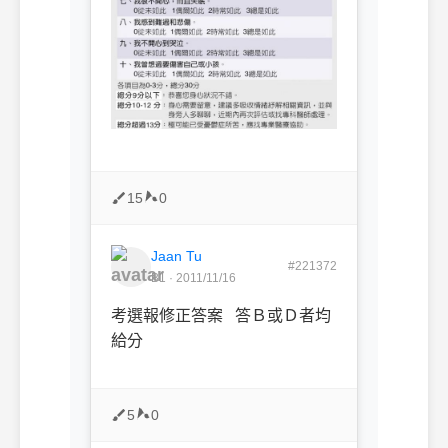
15
0
Jaan Tu
#221372
B1 · 2011/11/16
考選報修正答案 答Ｂ或Ｄ者均
給分
5
0