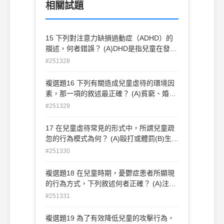
相關試題
15 下列對注意力缺損過動症（ADHD）的
描述，何者錯誤？ (A)DHD是指兒童在發展
過程中的注意力缺損，進入青少年期症狀就
#251328
會消失 (B)社會工作者對ADHD的服務角色
需扮演仲介者角色，協助連結資源
複選題16 下列有關造成兒童虐待的環境因
(C)ADHD兒童的治療方法有遊戲治療、家
素，那一項的敘述最正確？ (A)貧窮、婚姻
族治療、藥物治療法等方法 (D)ADHD並非
衝突、社會孤立、缺乏社會支持(B)貧窮、
#251329
單純是因為孩子天生的個性或周遭環境所引
社會孤立、照顧者使用藥物、社區暴力 (C)
起的
貧窮、酒癮、兒童失能、社區暴力(D)貧
17 在兒童虐待常見的形式中，所謂兒童疏
窮、失業、社會孤立、缺乏社會支持
忽的行為模式為何？ (A)毆打或體罰(B)生活
需求供應不足(C)不當的觸摸(D)經常不讓兒
#251330
童去上課
複選題18 在兒童時期，憂鬱症患者所顯現
的行為方式，下列敘述何者正確？ (A)注意
力不集中(B)拒絕上學，對活動無興趣 (C)
#251331
上課不專心，嗜睡(D)拒絕飲食或食量偏低
複選題19 為了有效降低兒童的攻擊行為，