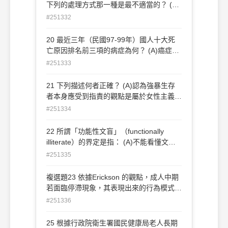
下列的處理方式那一種是最不適當的？ (A)
不予理會、暫時隔離、楷模角色學習、提供
#251332
無暴力環境 (B)不予理會、適當懲罰、暫時
隔離、楷模角色學習 (C)不予理會、積極勸
20 最近三年（民國97-99年）國人十大死
說、提供無暴力環境、暫時隔離 (D)不予理
亡原因排名前三項的病症為何？ (A)癌症、
會、訂定行為規範、楷模角色學習、建立無
心臟病、肝病(B)癌症、高血壓、糖尿病
#251333
暴力環境
(C)癌症、心臟病、腦血管疾病(D)癌症、肺
炎、心臟病
21 下列描述何者正確？ (A)認為強暴生存
者本身應受到指責的觀點是屬於女性主義的
觀點 (B)性侵害犯罪之案件，審判需公開，
#251334
以讓法官或軍事審判官更了解案情 (C)工作
人員於執行勤務知有性侵犯罪情事者，至遲
22 所謂「功能性文盲」（functionally
必須在48小時通報當地主管機關 (D)預防強
illiterate）的界定是指： (A)不能看懂文字
暴方法中，大叫「失火了」或「警察」通常
涵義的人 (B)看不懂文字，卻可以藉聽力了
#251335
會比大叫「救命」或「強暴」來得好
解涵義的人 (C)具有閱讀的能力，但無法適
應社會需求的人 (D)暫時性對文字失去使用
複選題23 依據Erickson 的觀點，成人中期
能力的人
若面臨停滯現象，其表現出來的行為模式不
包含下列那一項？ (A)無法適應生活挑戰(B)
#251336
只能滿足自我，無法兼顧別人的需求 (C)花
盡所有累積的財富(D)感覺自己的能力有
25 根據行政院衛生署國民健康局老人長期