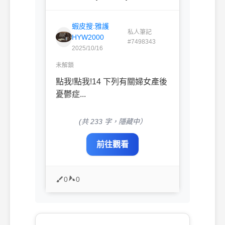
蝦皮搜:雅護
私人筆記
HYW2000
#7498343
2025/10/16
未解鎖
點我!點我!14 下列有關婦女產後
憂鬱症...
(共 233 字，隱藏中）
前往觀看
0
0