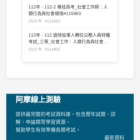
112年 - 112-2 專技高考_社會工作師：人
類行為與社會環境#115963
2023 年 · #115963
112年 - 112 退除役軍人轉任公務人員特種
考試_三等_社會工作：人類行為與社會環
境#114901
2023 年 · #114901
阿摩線上測驗
提供最完整的考試資料庫，包含歷年試題、詳
解、申論題等學習資源，
幫助學生有效準備各類考試。
最新資料