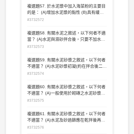
工 (C)磁磚、馬賽克磚舖貼後應澆水養護
複選題57. 於水泥漿中加入海菜粉的主要目
(D)面材舖貼完工後，應預貯部份面材以供
的是： (A)增加水泥漿的黏性 (B)具有緩凝
日後修補用 。
的作用 (C)延長水泥砂漿的硬化時間 (D)增
#3732572
加水泥漿的色澤 。
複選題58. 有關水泥之敘述，以下何者不適
當？ (A)水泥與濕砂拌合後，只要不加水，
可於存放 2、3 天後再使用 (B)水泥置放會
#3732573
產生硬化或結塊現象，是因為水泥中所含之
水份蒸發之故 (C)水泥受潮結塊後可將其打
複選題59. 有關水泥砂漿之敘述，以下何者
碎後再使用 (D)水泥的主要原料是石灰石及
不適當？ (A)水泥砂漿初凝(約在拌合後二小
黏土 。
時)可將之重新拌合繼續使用 (B)水泥砂漿所
#3732574
使用的砂應愈細愈好 (C)水泥砂漿的拌合量
應以一天的使用量為度 (D)水泥砂漿於溫度
複選題60. 有關水泥砂漿之敘述，以下何者
高時將縮短初凝時間 。
不適當？ (A)一般使用於砌磚之水泥砂漿配
比為 1:3 (B)一般使用於牆面粉光之水泥砂
#3732575
漿配比為 1:4 (C)砂中如含黏土過多，則易
影響拌合之水泥砂漿品質 (D)砂中含有沉
複選題61. 有關水泥砂漿之敘述，以下何者
泥、黏土、煤屑、鹽類時可以增加砂之細
不適當？ (A)水泥及砂過篩應在乾拌後再進
度，使水泥砂漿之強度提高 。
行 (B)手拌水泥砂漿時，材料放入拌合鐵板
#3732576
或拌合桶的先後次序是：砂→水泥→拌合→