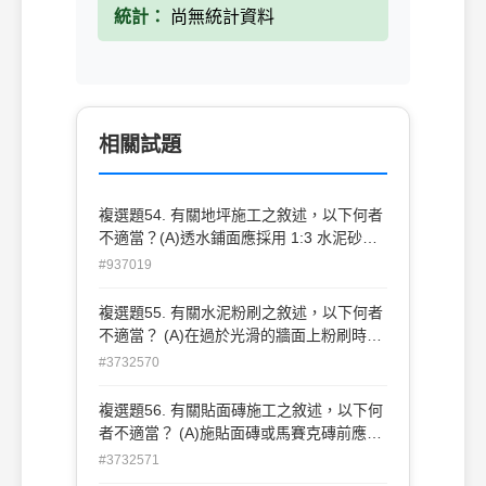
統計：
尚無統計資料
相關試題
複選題54. 有關地坪施工之敘述，以下何者
不適當？(A)透水鋪面應採用 1:3 水泥砂漿
固定(B)磁磚、大理石、紅鋼磚中以 紅鋼磚
#937019
吸水率最低(C)地坪粉刷前為防止地板過份
乾燥吸收水泥砂漿中的水分，應事先酌加水
複選題55. 有關水泥粉刷之敘述，以下何者
份濕潤(D)地坪軟 底舖貼用之水泥砂漿中，
不適當？ (A)在過於光滑的牆面上粉刷時，
應加入海菜粉，以增加黏著性。
應先行打毛，並塗刷純水泥漿以避免脫層
#3732570
(B)粉刷底層用砂應較粉刷面層用砂顆粒為
細 (C)過濾砂所用篩之號數愈大則篩孔愈
複選題56. 有關貼面磚施工之敘述，以下何
大，反之則愈小(D)白水泥可用於石材、
者不適當？ (A)施貼面磚或馬賽克磚前應先
磚、磁磚等圬工的勾縫料 。
將其濕潤以增加與水泥砂漿的接合 (B)牆面
#3732571
舖貼馬賽克磚，應先擬定施工計畫後據以施