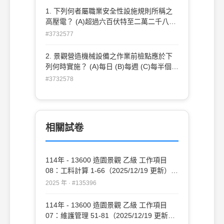
水 (C)水泥砂漿粉底如砂漿太濕，可撒水泥
1. 下列何者屬職業安全性設施規則所稱之
粉或乾拌水泥砂於其上，使其乾燥後再行粉
高壓電？ (A)超過六百伏特至二萬二千八百
刷 (D)牆面或地面如有水泥殘渣，應先以鏝
伏特之電壓 (B)超過二萬二千八百伏特之電
#3732577
刀刃敲琢或鏟除後再行粉飾 。
壓 (C)超過三萬二千八百伏特之電壓 (D)六
百伏特以下之電壓 。
2. 景觀營造機械設備之作業前檢點應於下
列何時實施？ (A)每日 (B)每週 (C)每半個月
(D)每月 。
#3732578
相關試卷
114年 - 13600 造園景觀 乙級 工作項目
08：工料計算 1-66（2025/12/19 更新）
#135396
2025 年 · #135396
114年 - 13600 造園景觀 乙級 工作項目
07：維護管理 51-81（2025/12/19 更新）