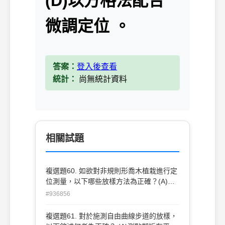
(D)以方格法配合
微調定位 。
答案：
登入後查看
統計：
尚無統計資料
相關試題
複選題60. 如欲對非規則形喬木植栽進行定
位測量，以下哪些放樣方法為正確？(A)以
經緯儀配合捲尺量距測量(B)以平 板儀配合
#936856
捲尺量距測量(C)以水準儀配合箱尺測量(D)
以方格法配合微調定位。
複選題61. 對於施測自由曲線步道的放樣，