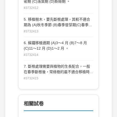
密期 (C)落葉期 (D)新綠期 。
#3732412
5. 移植樹木，要先斷根處理，其較不適合
期為 (A)秋冬季節 (B)春季發芽期(C)春季萌
芽後 (D)夏季 。
#3732413
6. 蘇鐵移植適期 (A)3～4 月 (B)7～8 月
(C)11～12 月 (D)1～2 月 。
#3732414
7. 斷根處理需要與植物的生長配合，一般
在春季斷根後，常綠樹的最不適合移植時期
為 (A)同年的夏天 (B)同年的秋天 (C)翌年的
#3732415
初春 (D)翌年的夏天 。
相關試卷