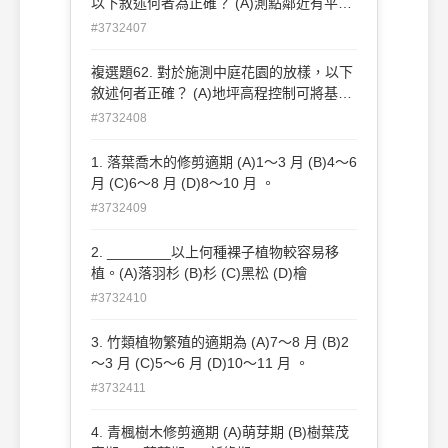
以下敘述何者為正確？ (A)測點鄰近有平直
基準線時，可採用支距法測量 (B)測點鄰近
#3732407
有平直基準線時，可採用方格法測量 (C)自
曲線選擇關鍵點以平板測量定位，選點愈多
複選題62. 對於施測中庭花園的放樣，以下
曲線愈順暢(D)自曲線選擇關鍵點以經緯儀
敘述何者正確？ (A)地坪高程控制可將基準
測量定位，選點愈多曲線愈順暢 。
線設置於四周牆面 (B)選擇屋角為高程控制
#3732408
點 (C)選擇中庭中心點為基準高程 (D)以中
庭內現有樹高為控制點 。
1. 落葉喬木的修剪適期 (A)1～3 月 (B)4～6
月 (C)6～8 月 (D)8～10 月 。
#3732409
2. ________以上何種裸子植物較容易移
植。(A)落羽杉 (B)杉 (C)黑松 (D)檜
#3732410
3. 竹類植物繁殖的適期為 (A)7～8 月 (B)2
～3 月 (C)5～6 月 (D)10～11 月 。
#3732411
4. 青楓樹木修剪適期 (A)萌芽期 (B)樹葉茂