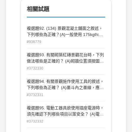
相關試題
複選題92. (134) 景觀混凝土舖面之敘述，
下列哪些為正確？(A)一般使用 175kgf/cm2
至 210kgf/cm2規格(B)原則上應採多次施
#936779
工，以簡化作業流程(C)表面可施以拉毛處
理，以增加舖面摩擦力(D)表面植石工法可
複選題93. 有關砌築紅磚景觀花台時，下列
營造各式圖案，增益舖 面景觀視覺變化。
做法哪些是正確的？ (A)砌牆位置須按圖先
彈畫線於地上，並逐皮繪於尺規(皮數桿)上
#3732330
然後據以施工 (B)清除施工面之污物、油脂
及雜物 (C)確認所有管線開孔及埋設物的位
複選題94. 有關景觀施作使用工具的敘述，
置 (D)磚塊砌築時應保持絕對乾燥 。
下列哪些為正確？ (A)墨斗內之墨線，應使
用棉線 (B)測定水平可使用平板儀 (C)檢測
#3732331
相交之兩牆面是否垂直應使用角尺 (D)大範
圍水平定位利用水準儀最為簡便 。
複選題95. 電動工器具欲使用插座電源時，
須先確認下列哪些項目以策安全？ (A)電壓
(B)電流負載 (C)電阻 (D)電容 。
#3732332