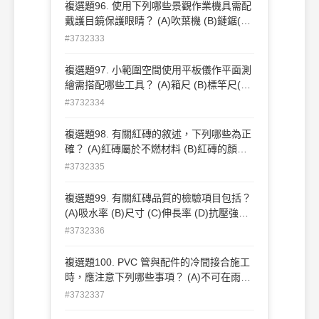
複選題96. 使用下列哪些景觀作業機具需配
戴護目鏡保護眼睛？ (A)吹葉機 (B)鏈鋸(C)
夯實機 (D)背負式割草機 。
#3732333
複選題97. 小範圍空間使用平板儀作平面測
繪需搭配哪些工具？ (A)箱尺 (B)標竿尺(C)
皮尺 (D)滾輪尺 。
#3732334
複選題98. 有關紅磚的敘述，下列哪些為正
確？ (A)紅磚屬於不燃材料 (B)紅磚的顏色
應一致且呈深紅色 (C)依中華民國國家標準
#3732335
CNS 規定，1 種磚之抗壓強度為 300kgf/㎝
2 以上 (D)紅磚是以一般壤土燒製而成的 。
複選題99. 有關紅磚品質的檢驗項目包括？
(A)吸水率 (B)尺寸 (C)伸長率 (D)抗壓強度
。
#3732336
複選題100. PVC 管與配件的冷間接合施工
時，應注意下列哪些事項？ (A)不可在雨中
或管體表面潮濕時施工 (B)接合部位要均勻
#3732337
塗佈膠合劑 (C)插入至預定深度後，可立即