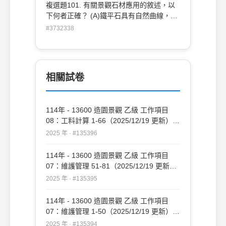
鬆手靜置，待其自然黏合 (D)插接後多餘之
複選題101. 有關景觀石材應用的敘述，以
膠合劑應擦拭乾淨 。
下何者正確？ (A)鐵平石具有自然曲線，不
適合用於舖面 (B)白色 3 分卵石受潮後容易
#3732338
孳生苔藻，不適合用於戶外環境舖置 (C)玄
武岩石板舖設時應將粗糙面朝上，以發揮足
夠之止滑力 (D)黃木紋石片適合作貼面材使
用 。
相關試卷
114年 - 13600 造園景觀 乙級 工作項目
08：工料計算 1-66（2025/12/19 更新）
#135396
2025 年 · #135396
114年 - 13600 造園景觀 乙級 工作項目
07：維護管理 51-81（2025/12/19 更新）
#135395
2025 年 · #135395
114年 - 13600 造園景觀 乙級 工作項目
07：維護管理 1-50（2025/12/19 更新）
#135394
2025 年 · #135394