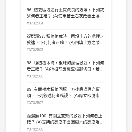
物(C)以單一純質砂質土或坋土為佳(D)可混
合原地生長之草本植物的枝葉，以增加有機
96. 植栽區域進行土質改良的方法，下列敘
質成 分。
述何者正確？ (A)使用苦土石灰改善土壤酸
鹼度 (B)全面換填單質坋土 (C)使用腐熟有
#3732504
機質肥料混合原有土方 (D)埋設透水管改善
基地排水 。
複選題97. 種植植栽時，回填土方的處理之
敘述，下列何者正確？ (A)回填土方之酸鹼
值應符合植栽之喜好 (B)回填土方應為含腐
#3732505
熟有機質肥料之團粒結構壤土 (C)應避免混
雜含有雜質的土壤 (D)回填土方應澆水後盡
98. 種植樹木時，根球的處理敘述，下列何
量壓實緊密 。
者正確？ (A)種植前應檢查根部切口，若有
乾枯或裂爛部位，應再次修剪 (B)根球若有
#3732506
破裂應先稍淋濕土球，施力使裂縫密合再行
種植 (C)栽植時，根球之包裝捆綁物應行解
99. 有關樹木種植回填土方後應處理之事
除(D)根球埋入深度以根盤頂部低於週邊地
項，下列敘述何者錯誤？ (A)應立即澆水，
表 20~30 公分為準 。
以澆濕表土為準，避免讓土球淹水 (B)應立
#3732507
支架支撐樹木避免樹木倒伏 (C)應立即施速
效性肥料以利長新根 (D)可淋濕枝葉 。
複選題100. 有關立支架的敘述下列何者正
確？ (A)支架的高度不會因樹木的高度及環
境而異 (B)一般常用的三支支架組立式支架
#3732508