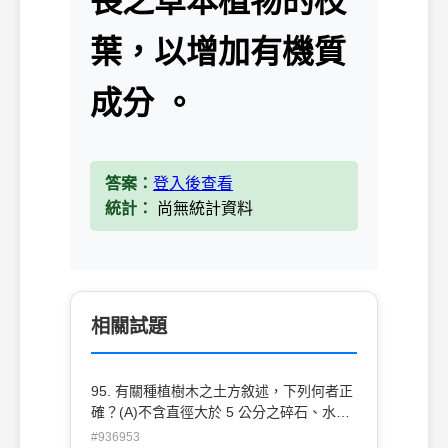
長之草本植物的枝
葉，以增加有機質
成分 。
答案：
登入後查看
統計：
尚無統計資料
相關試題
95. 有關種植樹木之土方敘述，下列何者正
確？(A)不含直徑大於 5 公分之碎石、水泥
塊等雜物(B)不含工地之水 泥砂漿廢水沉積
#936953