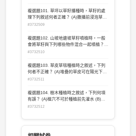
組合，三支支撐架的地面支撐點以呈等邊三
角形為宜 (C)支撐架與樹木結合部位的捆綁
複選題101. 草坪以草籽播種時，草籽的處
應以軟墊包覆樹幹保護樹皮 (D)支架應有兩
理下列敘述何者正確？ (A)撒播前浸泡草籽
支支柱以上迎向主要受風面為宜 。
可促進草籽發芽 (B)適宜的低溫處理可促進
#3732509
種籽發芽 (C)適度的高溫處理可促進種籽發
芽 (D)乾燥處理可促進種籽發芽 。
複選題102. 山坡地邊坡草籽噴植時，一般
會將草籽與下列哪些物件混合一起噴植？
(A)有機質肥料 (B)黏著劑 (C)碎石 (D)水 。
#3732510
複選題103. 草皮草毯種植時之敘述，下列
何者不正確？ (A)堆疊的草皮可在陽光下存
放約 1 週 (B)草皮鋪植後，應先用滾輪滾壓
#3732511
再澆水 (C)草皮鋪植後可先覆砂再澆水 (D)
草皮鋪植後應覆蓋稻草蓆以利長根 。
複選題104. 樹木種植時之敘述，下列何項
有誤？ (A)植穴不可於種植前先灌水 (B)挖
植穴時，深度不可超過土球高度 (C)挖植穴
#3732512
時，挖出之表土應回填入植穴底層 (D)基肥
可填於植穴底部並與土方混合均勻 。