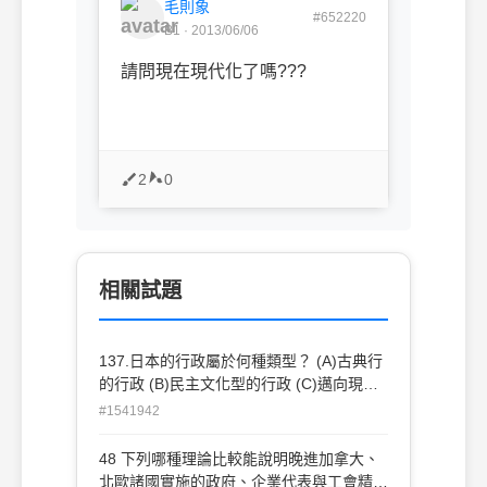
毛則象
#652220
B1 · 2013/06/06
請問現在現代化了嗎???
2
0
相關試題
137.日本的行政屬於何種類型？ (A)古典行
的行政 (B)民主文化型的行政 (C)邁向現代
化的行政 (D)貴族型行政
#1541942
48 下列哪種理論比較能說明晚進加拿大、
北歐諸國實施的政府、企業代表與工會精英