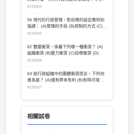
導性 (B)監督性 (C)控制性 (D)領導性
#235004
56 現代的行政管理，對目標的設定應特別
強調： (A)管理的手段 (B)控制的方式 (C)員
工的參與 (D)領導的要件
#235005
62 雙趨衝突，係屬下列哪一種衝突？ (A)
組織衝突 (B)壓力衝突 (C)目標衝突 (D)個
人衝突
#235006
63 就行政組織中的團體衝突而言，下列何
者為是？ (A)僅有弊未有利 (B)有時可增強
團體意識 (C)純因法規不良引起 (D)為目標
#235007
移轉的後果
相關試卷