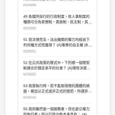
的聯合共治？ (A)統合主義 (B)馬克思主義
#234999
(C)公共選擇理論 (D)多元主義
49 各國所採行的行政制度，依人事制度的
種類可分為官僚制、貴族制、民主制。其中
民主制可以何國作代表？ (A)英國 (B)美國
#235000
(C)德國 (D)法國
51 就法律而言，派出機關的權力均經由下
列何種方式而獲得？ (A)專業的自主權 (B)
法律的自治權 (C)中樞機構的授與 (D)本機
#235001
關的自由裁量權
52 在公共政策的模式中，下列哪一個模型
較適合於穩定承平的社會？ (A)理性決策模
式 (B)漸進決策模式 (C)綜合決策模式 (D)
#235002
精英決策模式
53 政策執行時，若不能取得標的團體的順
服，需加以正式或非正式的懲罰，所謂非正
式的懲罰有二，一為社會的非難，另一則
#235003
為？ (A)法律制裁 (B)他人批評 (C)經濟懲罰
(D)行政機關的督導
55 政府雖然是一個服務者，但也是公權力
的執行者，所以行政功能本身具有： (A)指