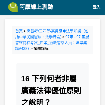
阿摩線上測驗
登入
首頁
>
高普考/三四等/高員級◆法學知識（包
括中華民國憲法、法學緒論)
>
97年 - 97 基層
警察特種考試_四等_行政警察人員：法學緒
論#4387
> 試題詳解
16 下列何者非屬
廣義法律優位原則
之說明？