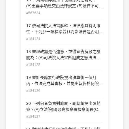
(A)重要事項應交由法律規定 (B)法律不可牴
觸憲法 (C)命令不可牴觸憲法 (D)命令不可
#567634
牴觸法律
17 依司法院大法官解釋，法律應具有明確
性。下列那一項標準並非判斷法律是否明確
的標準？(A)可理解性(B)可裁量性(C)可預
#184124
見性(D)司法可審查性
18 審理政黨是否違憲，並得宣告解散之機
關為：(A)司法院大法官所組成之憲法法庭
(B)最高法院檢察署(C)最高行政法院(D)行
#184125
政院政黨審議委員會
19 審計長應於行政院提出決算後三個月
內，依法完成其審核，並提出報告於何院？
(A)監察院(B)考試院(C)司法院(D)立法院
#184126
20 下列何者負責對總統、副總統提出彈劾
案？(A)立法院(B)最高檢察署檢察總長(C)
憲法法庭(D)監察院
#184127