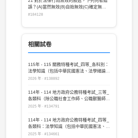
21 對於法律行為無效的敘述，下列何者錯
誤？(A)當然無效(B)自始無效(C)確定無效
(D)嗣後無效
#184128
相關試卷
115年 - 115 關務特種考試_四等_各科別：
法學知識（包括中華民國憲法、法學緒論）
#138892
2026 年 · #138892
114年 - 114 地方政府公務特種考試_三等_
各類科（除公職社會工作師、公職獸醫師、
公職建築師外）：法學知識（包括中華民國
2025 年 · #134791
憲法、法學緒論）#134791
114年 - 114 地方政府公務特種考試_四等_
各類科：法學知識（包括中華民國憲法、法
學緒論）#134661
2025 年 · #134661