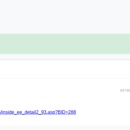
#474
ks/inside_ee_detail2_93.asp?BID=288