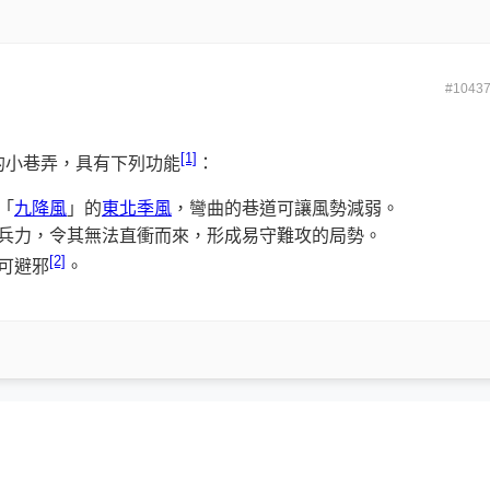
#1043
[1]
的小巷弄，具有下列功能
：
「
九降風
」的
東北季風
，彎曲的巷道可讓風勢減弱。
兵力，令其無法直衝而來，形成易守難攻的局勢。
[2]
可避邪
。