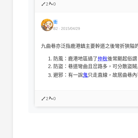
2
0
衝
B2 · 2015/04/29
九曲巷亦泛指鹿港鎮主要幹道之後彎折狹隘
防風：鹿港地區過了
仲秋
後常颳起俗謂
防盜：巷道彎曲且岔路多，可分散盜賊
避邪：有一說
鬼
只走直線，故居曲巷內
2
0