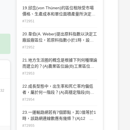
出的地層較下盤者新(D)斷層常週期性在原
地活動，並產生地震。
19.邱念(von Thünen)的區位租除受市場
價格、生產成本和單位面積產量所決定
外，尚受下列哪一因素所決定？(A)土壤
#72951
(B)氣候(C)運費(D)勞工。
20.韋伯(A. Weber)提出原料指數以決定工
廠設廠區位，若原料指數小於1時，設廠
區位趨向何種地點？(A)原料(B)市場(C)原
#72952
料、市場二者間的任何點(D)原料、市場均
可。
21.地方生活圈的概念是根據下列何種理論
而建立的？(A)農業區位論(B)工業區位論
(C)區域發展階段理論(D)中地理論。
#72953
22.成長型態中，出生率和死亡率均偏低
632
者，屬於何一階段？(A)高穩定階段(B)低
穩定階段(C)早期擴張階段(D)後期擴張階
#72954
段。
23.一運輸路網若有7個節點，其值等於1
時，該路網連線數應有幾條？(A)12
(B)15 (C)18 (D)21。
#72955