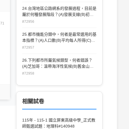
24.台灣地區公路網系的發展過程，目前是
屬於何種發展階段？(A)發展支線(B)初步
相互連結(C)完全交互連結(D)高度優越的
#72956
771
幹線。
25.都市機能分類中，何者是最常選用的基
本指標？(A)人口數(B)平均每人所得(C)人
口結構(D)就業結構。
#72957
26.下列都市所屬氣候類型，何者錯誤？
(A)芝加哥：溫帶海洋性氣候(B)舊金山：
溫帶地中海型氣候(C)上海：溫帶季風氣候
#72958
(D)新加坡：熱帶雨林氣候。
相關試卷
115年 - 115-1 國立屏東高級中學_正式教
師甄選試題：地理科#140948