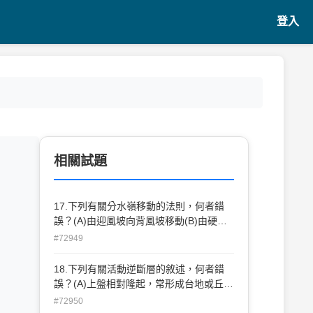
登入
相關試題
17.下列有關分水嶺移動的法則，何者錯
誤？(A)由迎風坡向背風坡移動(B)由硬岩
區向軟岩區移動(C)由陡坡區向緩坡區移動
#72949
(D)由襲奪河向斷頭河移動。
18.下列有關活動逆斷層的敘述，何者錯
誤？(A)上盤相對隆起，常形成台地或丘陵
(B)上盤河階的階數較下盤為多(C)上盤露
#72950