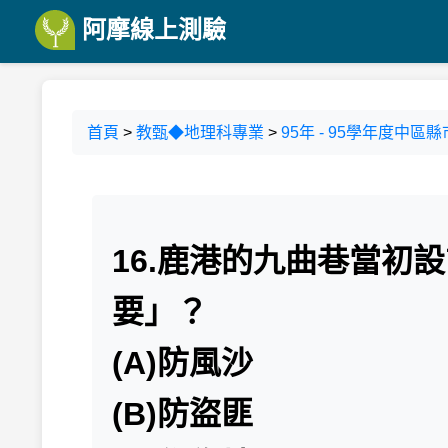
阿摩線上測驗
首頁
>
教甄◆地理科專業
>
95年 - 95學年度中
16.鹿港的九曲巷當初
要」？
(A)防風沙
(B)防盜匪