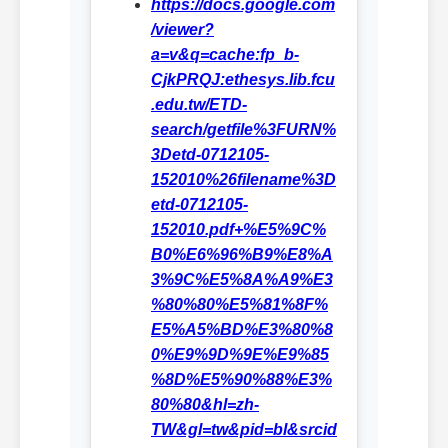
https://docs.google.com
/viewer?
a=v&q=cache:fp_b-
CjkPRQJ:ethesys.lib.fcu
.edu.tw/ETD-
search/getfile%3FURN%
3Detd-0712105-
152010%26filename%3D
etd-0712105-
152010.pdf+%E5%9C%
B0%E6%96%B9%E8%A
3%9C%E5%8A%A9%E3
%80%80%E5%81%8F%
E5%A5%BD%E3%80%8
0%E9%9D%9E%E9%85
%8D%E5%90%88%E3%
80%80&hl=zh-
TW&gl=tw&pid=bl&srcid