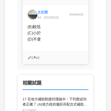
太妃糖
#5469435
B4 · 2022/05/20
(B)較低
(C)小於
(D)不會
0
0
相關試題
17 在地方補助制度的理論中，下列敘述何
者正確？ (A)地方政府偏好非配合式補助
(B)上級政府偏好非配合式補助 (C)上級政
#1229693