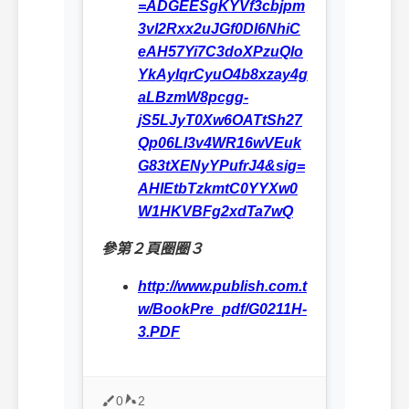
=ADGEESgKYVf3cbjpm
3vl2Rxx2uJGf0DI6NhiC
eAH57Yi7C3doXPzuQlo
YkAylqrCyuO4b8xzay4g
aLBzmW8pcgg-
jS5LJyT0Xw6OATtSh27
Qp06LI3v4WR16wVEuk
G83tXENyYPufrJ4&sig=
AHIEtbTzkmtC0YYXw0
W1HKVBFg2xdTa7wQ
參第２頁圈圈３
http://www.publish.com.t
w/BookPre_pdf/G0211H-
3.PDF
0
2