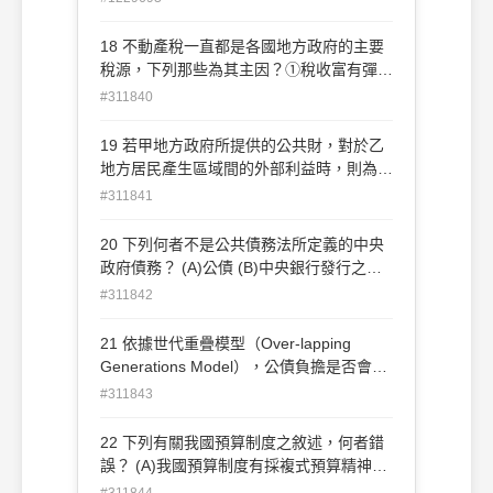
府若採現金補助，常導致地方公共支出之增
加幅度大於採不附條件式補助的效果 (D)非
18 不動產稅一直都是各國地方政府的主要
配合式補助會影響地方公共財的相對價格
稅源，下列那些為其主因？①稅收富有彈性
②符合利益原則 ③符合量能原則 ④保持稅
#311840
收之安定性 ⑤確保稅源之地區性 (A)①③⑤
(B)①④⑤(C)②③⑤(D)②④⑤
19 若甲地方政府所提供的公共財，對於乙
地方居民產生區域間的外部利益時，則為增
進效率，中央政府得： (A)依乙地方民眾享
#311841
有該公共財的邊際利益之大小，提供補助金
給甲地方 (B)依乙地方民眾享有該公共財的
20 下列何者不是公共債務法所定義的中央
邊際利益之大小，提供補助金給乙地方 (C)
政府債務？ (A)公債 (B)中央銀行發行之國
依甲地方民眾享有該公共財的邊際利益之大
庫券 (C)國外借款 (D)國外保證債務
#311842
小，提供補助金給甲地方 (D)依甲地方民眾
享有該公共財的邊際利益之大小，提供補助
21 依據世代重疊模型（Over-lapping
金給乙地方
Generations Model），公債負擔是否會移
轉給下一代？ (A)不論內債與外債都不會
#311843
(B)不論內債與外債都會(C)內債不一定，外
債不會(D)內債不會，外債不一定
22 下列有關我國預算制度之敘述，何者錯
誤？ (A)我國預算制度有採複式預算精神
(B)我國預算制度為行政部門編製，立法部
#311844