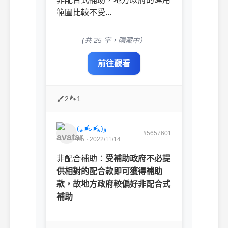
範圍比較不受...
(共 25 字，隱藏中）
前往觀看
2
1
(⁎⁍̴̛ᴗ⁍̴̛⁎)و
#5657601
B5 · 2022/11/14
非配合補助：
受補助政府不必提
供相對的配合款即可獲得補助
款，故地方政府較偏好非配合式
補助