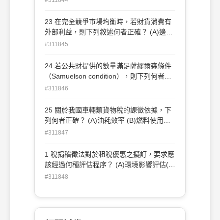
門審議 (C)基金分為普通基金與特種基金兩
種(D)資本門收支如有剩餘，得移充經常支
23 在完全競爭市場均衡時，若財貨消費有
出之財源
外部利益，則下列敘述何者正確？ (A)邊際
社會成本大於邊際私人成本 (B)邊際私人利
#311845
益大於邊際私人成本 (C)邊際社會利益大於
邊際私人利益(D)消費數量是最有效率的數
24 若公共財提供的數量滿足薩繆爾森條件
量
（Samuelson condition），則下列何者正
確？ (A)達到李嘉圖均等性（Ricardian
#311846
equivalence）(B)滿足租稅中立性 (C)符合
巨獸假說（Leviathan hypothesis）的論述
25 關於我國車輛類貨物稅的課徵依據，下
(D)公共財的數量符合經濟效率
列何者正確？ (A)油耗效率 (B)燃料使用量
(C)排氣量(D)CO2排放量
#311847
1 稅捐稽徵法對於租稅優惠之擬訂，要求應
該經過何種評估程序？ (A)環境影響評估(B)
效益評估(C)投資報酬率評估(D)稅式支出評
#311848
估