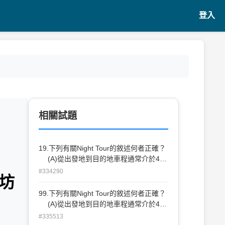
登入
相關試題
19.下列有關Night Tour的敘述何者正確？
間
(A)從出發地到目的地車程通常介於4小
時～7小時之間 (B)通常以欣賞當地夜
#334290
坊
景或民俗表演為主，如巴黎的紅磨坊秀
(C)執行此種觀光方式不需考量當地治安及
99.下列有關Night Tour的敘述何者正確？
價值性 (D)執行此種觀光方式通常是在
(A)從出發地到目的地車程通常介於4小
晚餐之前
時～7小時之間 (B)通常以欣賞當地夜
#335513