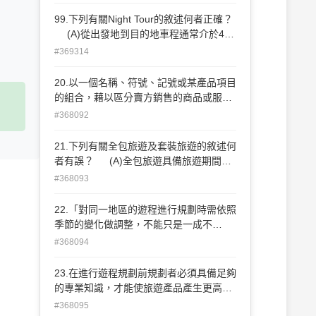
景或民俗表演為主，如巴黎的紅磨坊秀
(C)執行此種觀光方式不需考量當地治安及
99.下列有關Night Tour的敘述何者正確？
價值性 (D)執行此種觀光方式通常是在
(A)從出發地到目的地車程通常介於4小
晚餐之前
時～7小時之間 (B)通常以欣賞當地夜
#369314
景或民俗表演為主，如巴黎的紅磨坊秀
(C)執行此種觀光方式不需考量當地治安及
20.以一個名稱、符號、記號或某產品項目
價值性 (D)執行此種觀光方式通常是在
的組合，藉以區分賣方銷售的商品或服
晚餐之前
務，稱 為？ (A)產品特色 (B)產品設
#368092
計 (C)品牌 (D)產品屬性
21.下列有關全包旅遊及套裝旅遊的敘述何
者有誤？ (A)全包旅遊具備旅遊期間所
有相關的服務 (B)部分旅行社為了降低
#368093
團費以吸引消費者，通常會將機場稅以外
加的方式計算 (C)套裝旅遊又稱「air
22.「對同一地區的遊程進行規劃時需依照
package」 (D)套裝旅遊的行程通常由
季節的變化做調整，不能只是一成不
旅行社來規劃
變…」以 上敘述是符合遊程規劃的哪一項
#368094
原則？ (A)安全第一的原則 (B)合時宜
原則 (C)物超所值原則 (D)穩定供給原
23.在進行遊程規劃前規劃者必須具備足夠
則
的專業知識，才能使旅遊產品產生更高的
價 值，下列哪一項不是遊程規劃時所需要
#368095