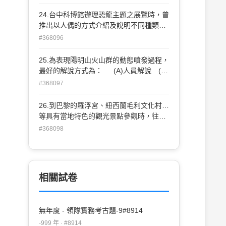
的技能？ (A)對當地風俗民情的評估能
力 (B)估價的技巧 (C)滔滔不絕的口
24.台中科博館辦理恐龍主題之展覽時，曾
才 (D)對國外觀光資源有一定程度的了
推出以人偶的方式介紹及說明不同種類之
解
恐龍 習性，這是屬於何種型態的解說？
#368096
(A)主題活動 (B)解說講演 (C)生活劇
場 (D)活動引導
25.為表現陽明山火山群的動態噴發過程，
最好的解說方式為： (A)人員解說 (B)
解說出版品 (C)標誌標示 (D)視聽多媒
#368097
體
26.到巴黎的羅浮宮、紐西蘭毛利文化村…
等具有當地特色的觀光景點參觀時，往往
會有 對該景點的文物特色十分專業的人員
#368098
進行解說，但並不會全程跟隨團體進行解
說，請問這是屬於下列哪一種類的導遊？
(A)市區導遊 (B)定點導遊 (C)全程導
遊 (D)探險導遊
相關試卷
無年度 - 領隊實務考古題-9#8914
-999 年 · #8914