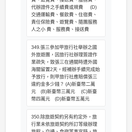
代辦證件之手續費或規費 (D)
交通運輸費、餐飲費、住宿費、
責任保險費、遊覽費、隨團服務
人之小 費、服務費、接送費
349.張三參加甲旅行社舉辦之國
外旅遊團，因旅行社辦理簽證作
業疏失，致張三在通關時遭外國
海關留置2天，經補辦手續完成始
予放行，則甲旅行社應賠償張三
違約金多少錢？ (A)新臺幣二萬
元 (B)新臺幣三萬元 (C)新臺
幣四萬元 (D)新臺幣五萬元
350.除旅遊契約另有約定外，旅
行業未依旅遊契約所訂等級辦理
旅程、交通、食宿等事宜時，旅