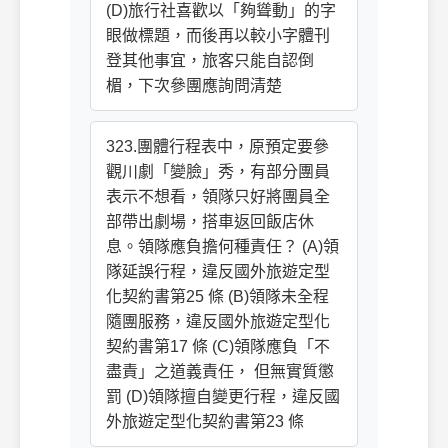
(D)旅行社喜歡以「夠聳動」的字
眼做標題，而後再以較小字體刊
登其他事宜，旅客只能自認倒
楣，下次參團應詢問清楚
323.團體行程表中，原預定要參
觀川劇「變臉」秀，有部分團員
表示不想看，領隊只好將團員全
部帶出劇場，搭車返回飯店休
息。領隊應負擔何種責任？ (A)領
隊延誤行程，違反國外旅遊定型
化契約書第25 條 (B)領隊未全程
隨團服務，違反國外旅遊定型化
契約書第17 條 (C)領隊應負「不
盡責」之道義責任， 但無實質懲
罰 (D)領隊擅自變更行程，違反國
外旅遊定型化契約書第23 條