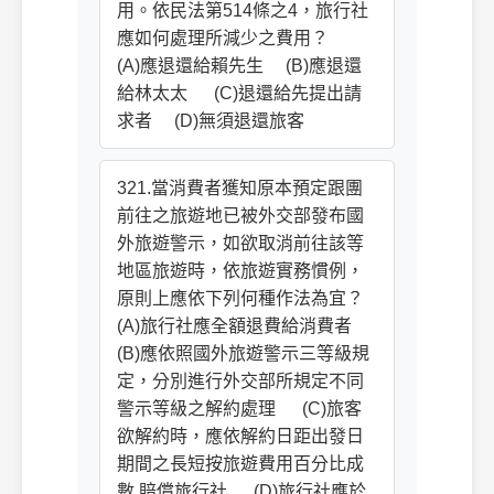
用。依民法第514條之4，旅行社
應如何處理所減少之費用？
(A)應退還給賴先生 (B)應退還
給林太太 (C)退還給先提出請
求者 (D)無須退還旅客
321.當消費者獲知原本預定跟團
前往之旅遊地已被外交部發布國
外旅遊警示，如欲取消前往該等
地區旅遊時，依旅遊實務慣例，
原則上應依下列何種作法為宜？
(A)旅行社應全額退費給消費者
(B)應依照國外旅遊警示三等級規
定，分別進行外交部所規定不同
警示等級之解約處理 (C)旅客
欲解約時，應依解約日距出發日
期間之長短按旅遊費用百分比成
數 賠償旅行社 (D)旅行社應於