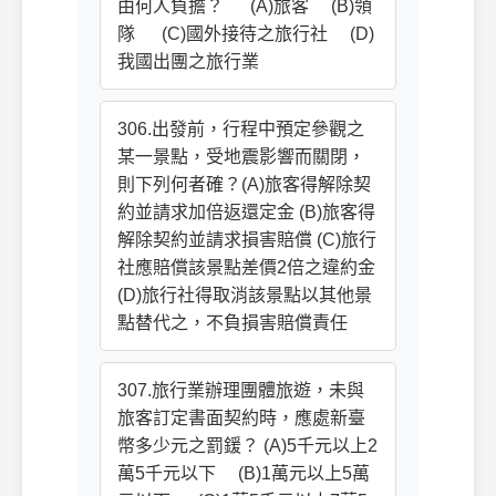
由何人負擔？ (A)旅客 (B)領
隊 (C)國外接待之旅行社 (D)
我國出團之旅行業
306.出發前，行程中預定參觀之
某一景點，受地震影響而關閉，
則下列何者確？(A)旅客得解除契
約並請求加倍返還定金 (B)旅客得
解除契約並請求損害賠償 (C)旅行
社應賠償該景點差價2倍之違約金
(D)旅行社得取消該景點以其他景
點替代之，不負損害賠償責任
307.旅行業辦理團體旅遊，未與
旅客訂定書面契約時，應處新臺
幣多少元之罰鍰？ (A)5千元以上2
萬5千元以下 (B)1萬元以上5萬