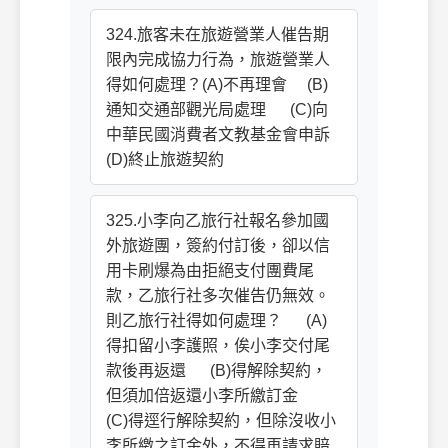
324.旅客未在旅遊營業人催告期
限內完成協力行為，旅遊營業人
得如何處理？(A)不再理會 (B)
通知交通部觀光局處理 (C)向
中華民國消費者文教基金會申訴
(D)終止旅遊契約
325.小李向乙旅行社報名參加國
外旅遊團，簽約付訂後，卻以信
用卡刷爆為由拒絕支付團費尾
款，乙旅行社多次催告仍無效。
則乙旅行社得如何處理？ (A)
得扣留小李護照，俟小李交付尾
款後再返還 (B)得解除契約，
但須加倍返還小李所繳訂金
(C)得逕行解除契約，但除沒收小
李所繳之訂金外，不得再請求賠