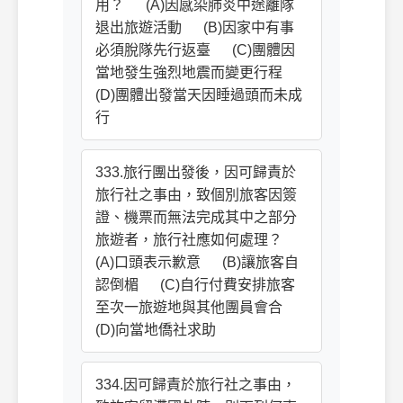
用？ (A)因感染肺炎中途離隊
退出旅遊活動 (B)因家中有事
必須脫隊先行返臺 (C)團體因
當地發生強烈地震而變更行程
(D)團體出發當天因睡過頭而未成
行
333.旅行團出發後，因可歸責於
旅行社之事由，致個別旅客因簽
證、機票而無法完成其中之部分
旅遊者，旅行社應如何處理？
(A)口頭表示歉意 (B)讓旅客自
認倒楣 (C)自行付費安排旅客
至次一旅遊地與其他團員會合
(D)向當地僑社求助
334.因可歸責於旅行社之事由，