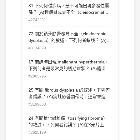
(tramline) 鈣化 (C)毛玻璃狀(ground glass)
31.下列何種疾病，最不可能出現多發性囊
鈣化 (D)洋蔥皮狀(onion-skin) 鈣化
腫？ (A)鎖顱骨成骨不全（cleidocranial
dysostosis） (B)戈林－高茲症候群
#2742231
（Gorlin-Goltz syndrome） (C)牙本質發育
不良（dentin dysplasia） (D)牙釉質發育不
72.關於鎖骨顱骨發育不全（cleidocranial
全（enamel hypoplasia）
dysplasia）的敘述，下列何者錯誤？ (A)顱
骨發育過小 (B)上顎發育過小 (C)乳牙延遲
#3134899
脫落 (D)常會出現多生牙
17.麻醉時出現 malignant hyperthermia，
下列何者是最常見的初期症狀？ (A)體溫升
高 (B)發汗 (C)心跳加速 (D)發紺
#2865795
25.有關 fibrous dysplasia 的敘述，下列何
者錯誤？ (A)病灶影響顎骨時，通常會造成
顎骨疼痛合併部分腫脹 (B)在臨床上，被認
#3199603
定為不明病因的 developmental
hamartomatous fibro-osseous disease
24.有關骨化纖維瘤（ossifying fibroma）
(C)其中一種類型的 fibrous dysplasia 稱為
的敘述，下列何者錯誤？ (A)在X光片上的
McCune-Albright syndrome ，此時病灶合
影像通常呈現well-demarcated mixed
#2625139
併多處部位包括 hyperpigmentation and
radiolucency/radiopacity with smooth and