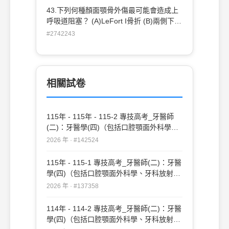
endocrine disturbances (D)X 光的典型表
often sclerotic borders (B)通常認定為true
43.下列何種顏面顎骨外傷最可能會造成上
現為 ground-glass opacity without clearly
neoplasm，好發年齡在30歲以後 (C)好發
呼吸道阻塞？ (A)LeFort I骨折 (B)兩側下顎
defined borders
於上顎前牙區 (D)治療以手術切除為主
骨髁頭骨折 (C)兩側下顎骨骨體骨折
#2742243
(D)LeFort II骨折
相關試卷
115年 - 115年 - 115-2 專技高考_牙醫師
(二)：牙醫學(四)（包括口腔顎面外科學、
牙科放射線學等科目及其相關臨床實例與醫
2026 年 · #142524
學倫理）#142524
115年 - 115-1 專技高考_牙醫師(二)：牙醫
學(四)（包括口腔顎面外科學、牙科放射線
學等科目及其相關臨床實例與醫學倫理）
2026 年 · #137358
#137358
114年 - 114-2 專技高考_牙醫師(二)：牙醫
學(四)（包括口腔顎面外科學、牙科放射線