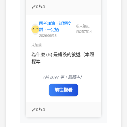
0
0
國考加油，詳解按
私人筆記
讚，一定過！
#8257514
2026/06/18
未解鎖
為什麼 (B) 是錯誤的敘述（本題
標準...
(共 2097 字，隱藏中）
前往觀看
0
0