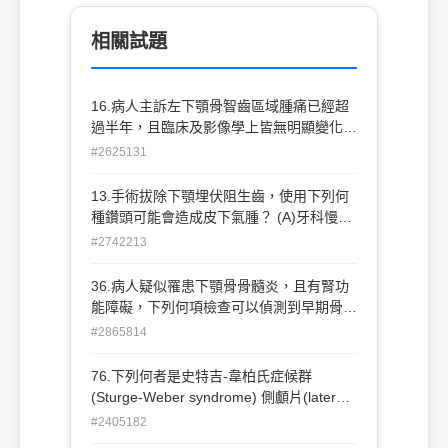
相關試題
16.病人主訴左下顎骨智齒區域腫痛已經超
過半年，且臨床及影像學上皆無明顯變化，
如圖所示，下列診斷何者最適當？ (A)牙冠
#2625131
周炎（pericoronitis） (B)齒源性腫瘤
（odontogenic tumor） (C)鱗狀細胞癌
13.手術拔除下顎埋伏阻生齒，使用下列何
（squamous cell carcinoma） (D)化膿性
種鑽頭可能會造成皮下氣腫？ (A)牙科慢速
肉芽腫（pyogenic granuloma）
鑽頭 (B)牙科高速鑽頭 (C)手術電動鑽頭
#2742213
(D)手術氣動鑽頭
36.病人疑似罹患下顎骨骨髓炎，且有腎功
能障礙，下列何項檢查可以偵測到早期骨髓
炎之骨質變化？ (A)環口 X 光片攝影 (B)電
#2865814
腦斷層攝影 (C)磁共振造影 (D)下顎骨咬合
片
76.下列何者是史特吉-韋柏氏症候群
(Sturge-Weber syndrome) 側顱片(lateral
cephalometric film) 之可能發現？ (A)棉絮
#2405182
狀(cotton wool) 鈣化 (B)電車軌道狀