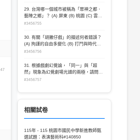
心戲劇團》←→北管 (D) 《水磨曲集》
←→京劇
29. 台灣哪一個城市被稱為「眾神之都．
藝陣之鄉」？ (A) 屏東 (B) 桃園 (C) 雲林
(D) 台南
#3456755
30. 有關「胡撇仔戲」的描述何者錯誤？
(A) 拘謹的自由多變化 (B) 打鬥與時代情
節配套 (C) 多於白天演出 (D) 有時會穿傳
#3456756
統戲服唱流行歌
31. 根據戲劇幻覺論，「同一」與「超
247
然」現象為幻覺劇場光譜的兩極，請問最
接近「超然」現象的為以下何種戲劇分
#3456757
類？ (A) 傳奇劇 (B) 喜劇 (C) 浪漫喜劇
(D) 笑劇
相關試卷
115年 - 115 桃園市國民中學新進教師甄
選試題：表演藝術科#140850