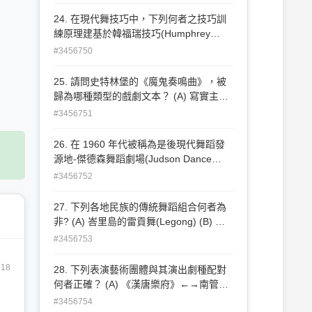
(D) 美國
24. 在現代舞技巧中，下列何者之技巧訓
練原理建基於韓福瑞技巧(Humphrey
Technique)之上，除了保留以擺盪與重心
#3456750
轉換的「跌落與復 原」基礎外，更加強調
動作的圓滑順暢，以及肢體各部位的分解
25. 請問史特林堡的《魔鬼奏鳴曲》，被
動作練習？ (A) 李蒙技巧 (B) 尤斯技巧
歸為哪種類型的戲劇文本？ (A) 寫實主義
(C) 凡戴克技巧 (D) 當樂普技巧
(B) 後設戲劇 (C) 象徵主義 (D) 表現主義
#3456751
26. 在 1960 年代被稱為是後現代舞蹈發
源地-傑德森舞蹈劇場(Judson Dance
Theater)，一群舞者開啟後現代舞最重要
#3456752
的舞蹈運動下列何 者不在其中？ (A) 大
衛‧高登(David Gordon) (B) 翠莎‧布朗
27. 下列各地民族的傳統舞蹈組合何者為
(Trisha Brown) (C) 艾文‧尼可萊(Alwin
非? (A) 峇里島的雷貢舞(Legong) (B) 毛
Nikolasis) (D) 伊凡‧瑞娜(Yvonne
利人的戰舞(Haka Dance) (C) 印度的卡達
#3456753
Rainer)
舞(Kathak) (D) 泰國的克差舞(Kecak)
918
28. 下列表演藝術團體與其演出劇種配對
何者正確？ (A) 《漢唐樂府》←→南管
(B) 《山宛然劇團》←→皮影戲 (C) 《一
#3456754