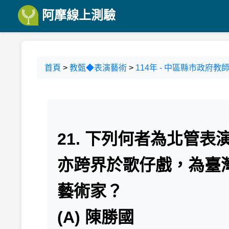
阿摩線上測驗
首頁
>
教甄◆表演藝術
>
114年 - 中區縣市政府教
21. 下列何者為北管
亦跨界於歌仔戲，為臺
藝術家？
(A) 陳勝國