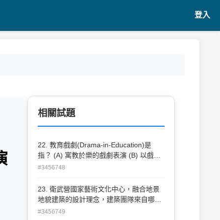
登入
相關試題
，
22. 教育戲劇(Drama-in-Education)是
演
指？ (A) 寓教於樂的戲劇表演 (B) 以戲劇
作為社團活動教學 (C) 學習戲劇的一種課
#3456748
程設計 (D) 以戲劇方法進行課程教學
23. 衛武營國家藝術文化中心，融合地景
地貌建築的設計理念，建築團隊來自哪個
國家？ (A) 義大利 (B) 荷蘭 (C) 加拿大
#3456749