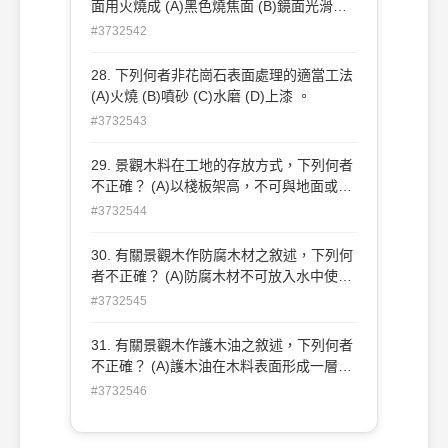
面用火燒成 (A)黑色燒焦面 (B)鏡面光滑面
(C)灰色平滑面 (D)粗糙凹凸面 。
#3732542
28. 下列何者非花崗石表面處理的適當工法
(A)火燒 (B)噴砂 (C)水磨 (D)上漆 。
#3732543
29. 景觀木料在工地的存放方式，下列何者
不正確？ (A)以棧板架高，不可與地面或泥
土接觸 (B)露天存放時須以不透水塑膠布密
#3732544
封 (C)木料縱橫交叉堆疊 (D)放在通風且沒
有日照雨淋的地方 。
30. 有關景觀木作防腐木材之敘述，下列何
者不正確？ (A)防腐木材不可放入水中使用
(B)防腐劑用量不一樣，其防腐效果也不一
#3732545
樣 (C)防腐劑種類不一樣，其防腐效果也有
差別 (D)ACQ 防腐劑較 CCA 防腐劑對人體
31. 有關景觀木作護木油之敘述，下列何者
毒性弱 。
不正確？ (A)護木油在木料表面形成一層不
透水的塗層以保護木料 (B)護木油有多種顏
#3732546
色供選擇 (C)植物提煉的護木油，對人體較
友善 (D)護木油有減少防腐劑流出之功效 。