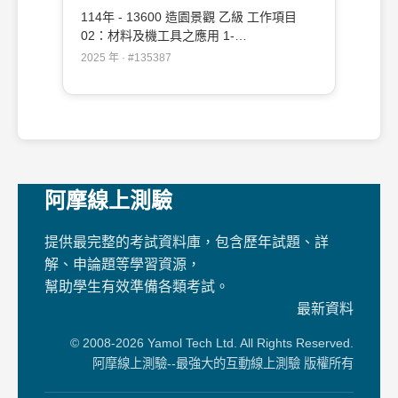
114年 - 13600 造園景觀 乙級 工作項目
02：材料及機工具之應用 1-
50（2025/12/19 更新）#135387
2025 年 · #135387
阿摩線上測驗
提供最完整的考試資料庫，包含歷年試題、詳
解、申論題等學習資源，
幫助學生有效準備各類考試。
最新資料
© 2008-2026 Yamol Tech Ltd. All Rights Reserved.
阿摩線上測驗--最強大的互動線上測驗 版權所有