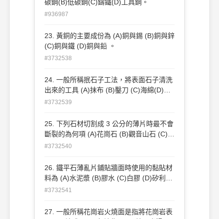
碳鋼(B)低碳鋼(C)鑄鐵(D)工具鋼。
#936987
23. 黃銅的主要成份為 (A)銅與錫 (B)銅與鋅
(C)銅與鐵 (D)銅與鉛 。
#3732538
24. 一般所稱抿石子工法，將表面石子清洗
出來的工具 (A)抹布 (B)鑿刀 (C)海綿(D)鐵
刷 。
#3732539
25. 下列石材切割成 3 公分的薄片時最不會
斷裂的為何項 (A)花崗石 (B)觀音山石 (C)火
山花砂岩 (D)埔里黑山石 。
#3732540
26. 鐵平石薄亂片鋪貼牆面時使用的黏貼材
料為 (A)水泥漿 (B)膠水 (C)白膠 (D)矽利康
。
#3732541
27. 一般所稱花崗岩火燒面是指將花崗岩表