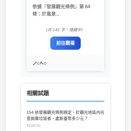
依據『發展觀光條例』第 64
條：於風景...
(共 145 字，隱藏中）
前往觀看
0
0
相關試題
154.依發展觀光條例規定，於觀光地區內任
意拋棄垃圾者，處新臺幣多少元？
(A)3,000元以上，15,000元以下罰鍰
#334741
(B)10,000元以上，50,000元以下罰鍰